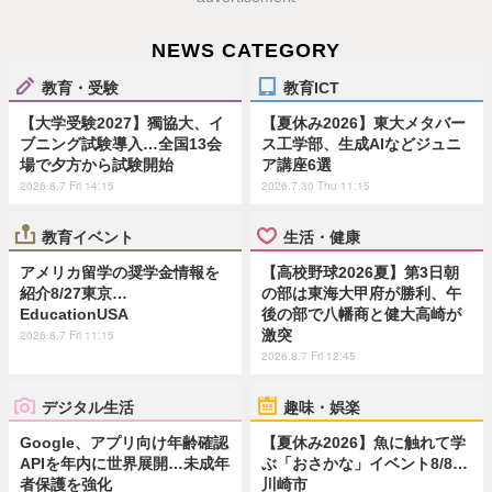
NEWS CATEGORY
教育・受験
教育ICT
【大学受験2027】獨協大、イ
【夏休み2026】東大メタバー
ブニング試験導入…全国13会
ス工学部、生成AIなどジュニ
場で夕方から試験開始
ア講座6選
2026.8.7 Fri 14:15
2026.7.30 Thu 11:15
教育イベント
生活・健康
アメリカ留学の奨学金情報を
【高校野球2026夏】第3日朝
紹介8/27東京…
の部は東海大甲府が勝利、午
EducationUSA
後の部で八幡商と健大高崎が
激突
2026.8.7 Fri 11:15
2026.8.7 Fri 12:45
デジタル生活
趣味・娯楽
Google、アプリ向け年齢確認
【夏休み2026】魚に触れて学
APIを年内に世界展開…未成年
ぶ「おさかな」イベント8/8…
者保護を強化
川崎市