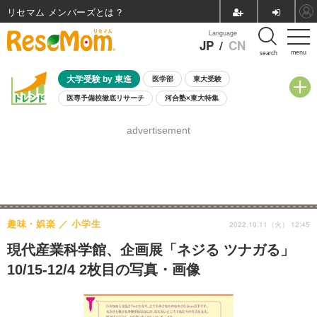
リセマム メンバーズ
Language
JP
/
CN
menu
search
大学受験 by 東進
医学部
東大受験
医専予備校徹底リサーチ
河合塾×東大特集
親子で考える大学選び
高校受験
中学受験
小学校受験
advertisement
共通テスト
夏休み
8月開催学校説明会・相談会
8月開催イベント・WS
全国公立高校 過去問
人気記事
自由研究教材（小学生向け）
自由研究教材（中学生向け）
ランキング
趣味・娯楽
小学生
2022.10.11（火） 12:45
現代産業科学館、企画展「ネジる ツナガる」
10/15-12/4 2枚目の写真・画像