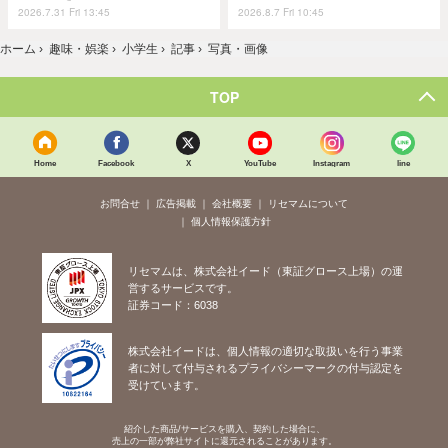
2026.7.31 Fri 13:45
2026.8.7 Fri 10:45
ホーム
›
趣味・娯楽
›
小学生
›
記事
›
写真・画像
TOP
Home
Facebook
X
YouTube
Instagram
line
お問合せ
広告掲載
会社概要
リセマムについて
個人情報保護方針
リセマムは、株式会社イード（東証グロース上場）の運
営するサービスです。
証券コード：6038
株式会社イードは、個人情報の適切な取扱いを行う事業
者に対して付与されるプライバシーマークの付与認定を
受けています。
紹介した商品/サービスを購入、契約した場合に、
売上の一部が弊社サイトに還元されることがあります。