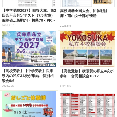
【中学受験2027】四谷大塚、第2
高校囲碁全国大会、団体戦は
回合不合判定テスト（7/5実施）
灘・南山女子部が優勝
偏差値…筑駒74・桜蔭70＜PR＞
2026.7.10
2026.8.5
【高校受験】【中学受験】兵庫
【高校受験】横須賀の私立4校が
県内の私立31校が集結、個別相
参加…合同相談会10/12
談会9/6
2026.7.28
2026.8.5