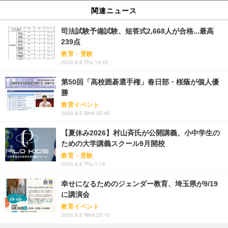
関連ニュース
司法試験予備試験、短答式2,668人が合格...最高
239点
教育・受験
2026.8.6 Thu 19:45
第50回「高校囲碁選手権」春日部・桜蔭が個人優
勝
教育イベント
2026.8.5 Wed 22:45
【夏休み2026】村山斉氏が公開講義、小中学生の
ための大学講義スクール9月開校
教育・受験
2026.8.6 Thu 1:15
幸せになるためのジェンダー教育、埼玉県が9/19
に講演会
教育イベント
2026.8.5 Wed 23:15