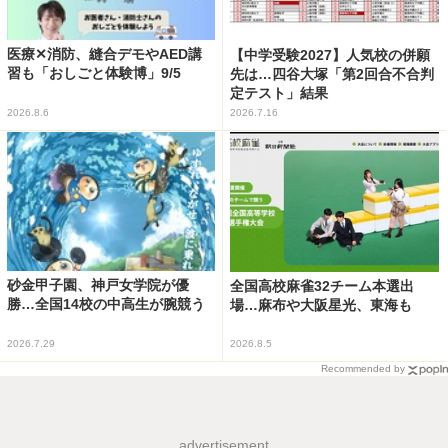
医療✕消防、縫合デモやAED講
【中学受験2027】人気校の併願
習も「おしごと体験博」9/5
先は…四谷大塚「第2回合不合判
定テスト」結果
2026.8.6
2026.7.16
砂金甲子園、神戸女学院が優
全国高校麻雀32チーム本選出
勝…全国14校の中高生が腕競う
場…麻布や大阪星光、東海も
2026.7.29
2026.8.5
Recommended by
advertisement