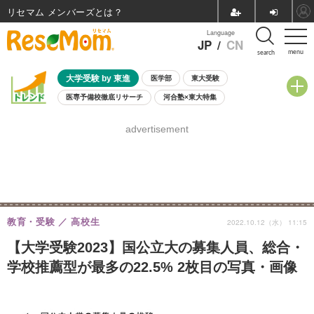
リセマム メンバーズ
Language
JP
/
CN
menu
search
大学受験 by 東進
医学部
東大受験
医専予備校徹底リサーチ
河合塾×東大特集
親子で考える大学選び
高校受験
中学受験
小学校受験
advertisement
共通テスト
夏休み
8月開催学校説明会・相談会
8月開催イベント・WS
全国公立高校 過去問
人気記事
自由研究教材（小学生向け）
自由研究教材（中学生向け）
ランキング
教育・受験
高校生
2022.10.12（水） 11:15
【大学受験2023】国公立大の募集人員、総合・
学校推薦型が最多の22.5% 2枚目の写真・画像