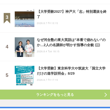
【大学受験2027】神戸大「志」特別選抜を終
了
2026.8.7 Fri 13:15
なぜ河合塾の東大英語は"本番で崩れない"の
か…2人の名講師が明かす指導の全貌
PR
2026.8.4 Tue 18:15
【大学受験】東京科学大や筑波大「国立大学
だけの進学説明会」8/29
2026.8.7 Fri 17:15
ランキングをもっと見る