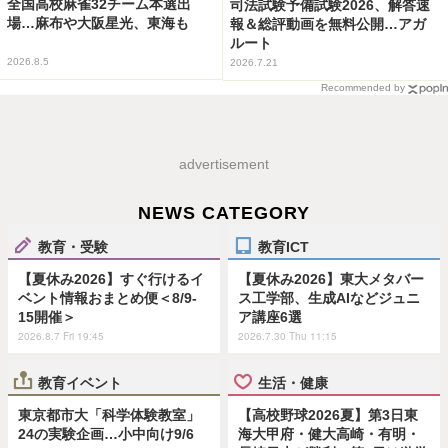
全国高校麻雀32チーム本選出
司法試験予備試験2026、解答速
場…麻布や大阪星光、東海も
報＆総評動画を無料公開…アガ
ルート
2026.8.5
2026.7.21
Recommended by
advertisement
NEWS CATEGORY
教育・受験
教育ICT
【夏休み2026】すぐ行けるイ
【夏休み2026】東大メタバー
ベント情報おまとめ便＜8/9-
ス工学部、生成AIなどジュニ
15開催＞
ア講座6選
2026.8.7 Fri 19:45
2026.7.30 Thu 11:15
教育イベント
生活・健康
東京都市大「科学体験教室」
【高校野球2026夏】第3日東
24の実験企画…小中向け9/6
海大甲府・健大高崎・有明・