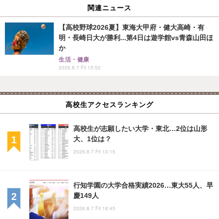
関連ニュース
【高校野球2026夏】東海大甲府・健大高崎・有
明・長崎日大が勝利...第4日は遊学館vs青森山田ほ
か
生活・健康
2026.8.7 Fri 15:52
高校生アクセスランキング
高校生が志願したい大学・東北…2位は山形
大、1位は？
2026.8.7 Fri 10:15
行知学園の大学合格実績2026…東大55人、早
慶149人
2026.8.7 Fri 18:45