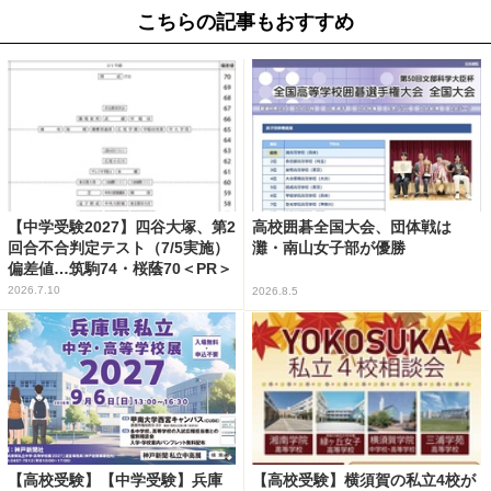
こちらの記事もおすすめ
【中学受験2027】四谷大塚、第2
高校囲碁全国大会、団体戦は
回合不合判定テスト（7/5実施）
灘・南山女子部が優勝
偏差値…筑駒74・桜蔭70＜PR＞
2026.7.10
2026.8.5
【高校受験】【中学受験】兵庫
【高校受験】横須賀の私立4校が