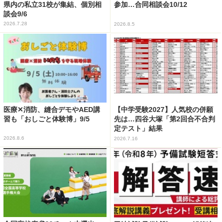
県内の私立31校が集結、個別相
参加…合同相談会10/12
談会9/6
2026.7.28
2026.8.5
医療✕消防、縫合デモやAED講
【中学受験2027】人気校の併願
習も「おしごと体験博」9/5
先は…四谷大塚「第2回合不合判
定テスト」結果
2026.8.6
2026.7.16