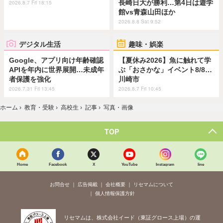
長崎日大が勝利…第4日は遊学
2026.8.7 Fri 18:15
館vs青森山田ほか
2026.8.8 Sat 9:52
デジタル生活
趣味・娯楽
Google、アプリ向け年齢確認
【夏休み2026】魚に触れて学
APIを年内に世界展開…未成年
ぶ「おさかな」イベント8/8…
者保護を強化
川崎市
2026.7.31 Fri 13:45
2026.8.7 Fri 10:45
ホーム
›
教育・受験
›
高校生
›
記事
›
写真・画像
TOP
Home
Facebook
X
YouTube
Instagram
line
お問合せ
広告掲載
会社概要
リセマムについて
個人情報保護方針
リセマムは、株式会社イード（東証グロース上場）の運