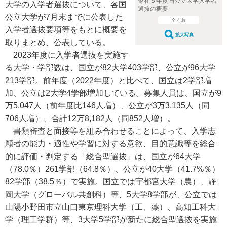
令和５年度国公立大学入学者
大学の入学者選抜について、各国
選抜の概要
公立大学が7月末までに公表した
全 4 枚
入学者選抜要項等をもとに概要を
拡大写真
取りまとめ、公表している。
2023年度に入学者選抜を実施す
る大学・学部数は、国立が82大学403学部、公立が96大学
213学部。前年度（2022年度）と比べて、国立は2学部増
加、公立は2大学4学部増加している。募集人員は、国立が9
万5,047人（前年度比146人増）、公立が3万3,135人（同
706人増）、合計12万8,182人（同852人増）。
書類審査と面接等を組み合わせることによって、入学志
願者の能力・適性や学習に対する意欲、目的意識等を総合
的に評価・判定する「総合型選抜」は、国立が64大学
（78.0％）261学部（64.8％）、公立が40大学（41.7%％）
82学部（38.5％）で実施。国立では宇都宮大学（農）、静
岡大学（グローバル共創科）等、5大学8学部が、公立では
山陽小野田市立山口東京理科大学（工、薬）、高知工科大
学（理工学群）等、3大学5学部が新たに総合型選抜を実施