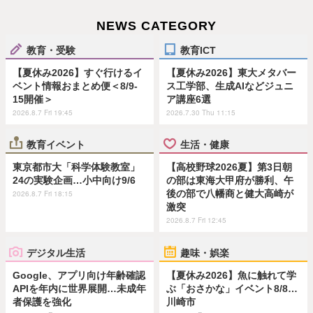
NEWS CATEGORY
教育・受験
教育ICT
【夏休み2026】すぐ行けるイ
【夏休み2026】東大メタバー
ベント情報おまとめ便＜8/9-
ス工学部、生成AIなどジュニ
15開催＞
ア講座6選
2026.8.7 Fri 19:45
2026.7.30 Thu 11:15
教育イベント
生活・健康
東京都市大「科学体験教室」
【高校野球2026夏】第3日朝
24の実験企画…小中向け9/6
の部は東海大甲府が勝利、午
後の部で八幡商と健大高崎が
2026.8.7 Fri 18:15
激突
2026.8.7 Fri 12:45
デジタル生活
趣味・娯楽
Google、アプリ向け年齢確認
【夏休み2026】魚に触れて学
APIを年内に世界展開…未成年
ぶ「おさかな」イベント8/8…
者保護を強化
川崎市