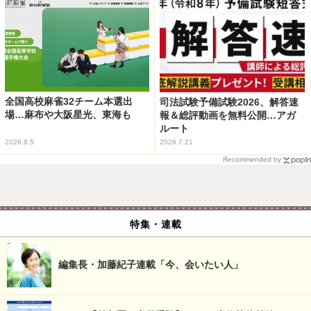
全国高校麻雀32チーム本選出
司法試験予備試験2026、解答速
場…麻布や大阪星光、東海も
報＆総評動画を無料公開…アガ
ルート
2026.8.5
2026.7.21
Recommended by
特集・連載
編集長・加藤紀子連載「今、会いたい人」