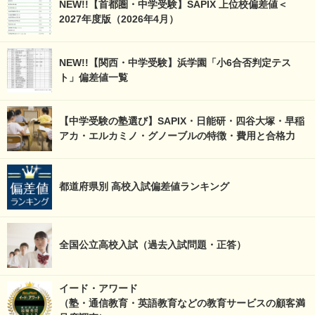
NEW!!【首都圏・中学受験】SAPIX 上位校偏差値＜
2027年度版（2026年4月）
NEW!!【関西・中学受験】浜学園「小6合否判定テス
ト」偏差値一覧
【中学受験の塾選び】SAPIX・日能研・四谷大塚・早稲
アカ・エルカミノ・グノーブルの特徴・費用と合格力
都道府県別 高校入試偏差値ランキング
全国公立高校入試（過去入試問題・正答）
イード・アワード
（塾・通信教育・英語教育などの教育サービスの顧客満