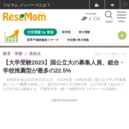
リセマム メンバーズ
Language
JP
/
CN
menu
search
大学受験 by 東進
医学部
東大受験
医専予備校徹底リサーチ
河合塾×東大特集
親子で考える大学選び
高校受験
中学受験
小学校受験
教育・受験
高校生
2022.10.12 Wed 11:15
共通テスト
夏休み
8月開催学校説明会・相談会
【大学受験2023】国公立大の募集人員、総合・
8月開催イベント・WS
全国公立高校 過去問
人気記事
学校推薦型が最多の22.5%
自由研究教材（小学生向け）
自由研究教材（中学生向け）
ランキング
文部科学省は2022年10月11日、2023年度（令和5年度）国公立大学入学者選
抜について概要を発表した。国立82大学と公立96大学、計178大学であわせて
12万8,182人募集する。宇都宮大学（農）や静岡大学（グローバル共創科）等
で新たに総合型選抜を行う。
advertisement