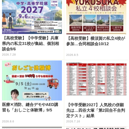
【高校受験】【中学受験】兵庫
【高校受験】横須賀の私立4校が
県内の私立31校が集結、個別相
参加…合同相談会10/12
談会9/6
2026.7.28
2026.8.5
医療✕消防、縫合デモやAED講
【中学受験2027】人気校の併願
習も「おしごと体験博」9/5
先は…四谷大塚「第2回合不合判
定テスト」結果
2026.8.6
2026.7.16