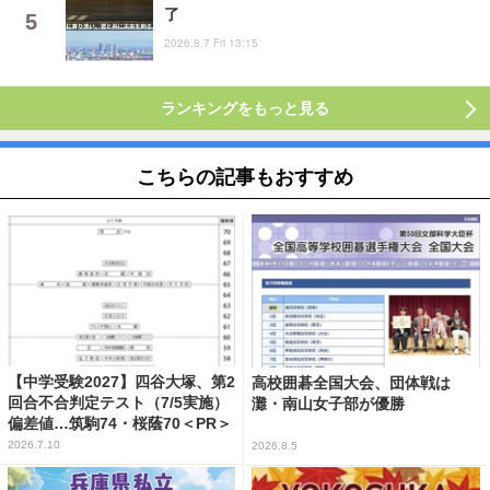
了
2026.8.7 Fri 13:15
ランキングをもっと見る
こちらの記事もおすすめ
【中学受験2027】四谷大塚、第2
高校囲碁全国大会、団体戦は
回合不合判定テスト（7/5実施）
灘・南山女子部が優勝
偏差値…筑駒74・桜蔭70＜PR＞
2026.7.10
2026.8.5