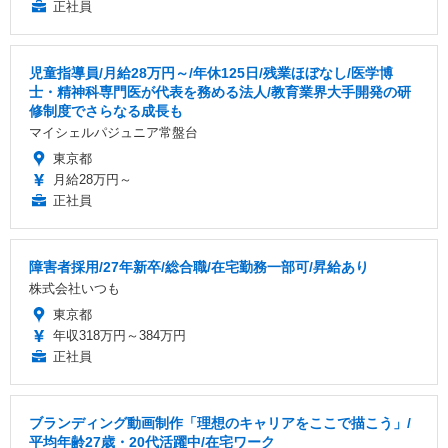
正社員
児童指導員/月給28万円～/年休125日/残業ほぼなし/医学博
士・精神科専門医が代表を務める法人/教育業界大手開発の研
修制度でさらなる成長も
マイシェルパジュニア常盤台
東京都
月給28万円～
正社員
障害者採用/27年新卒/総合職/在宅勤務一部可/昇給あり
株式会社いつも
東京都
年収318万円～384万円
正社員
ブランディング動画制作「理想のキャリアをここで描こう」/
平均年齢27歳・20代活躍中/在宅ワーク