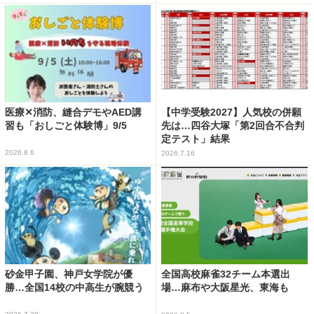
医療✕消防、縫合デモやAED講
【中学受験2027】人気校の併願
習も「おしごと体験博」9/5
先は…四谷大塚「第2回合不合判
定テスト」結果
2026.8.6
2026.7.16
砂金甲子園、神戸女学院が優
全国高校麻雀32チーム本選出
勝…全国14校の中高生が腕競う
場…麻布や大阪星光、東海も