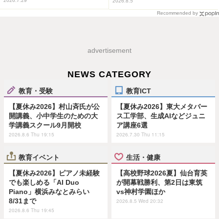
2026.7.29
2026.8.5
Recommended by
advertisement
NEWS CATEGORY
教育・受験
教育ICT
【夏休み2026】村山斉氏が公
【夏休み2026】東大メタバー
開講義、小中学生のための大
ス工学部、生成AIなどジュニ
学講義スクール9月開校
ア講座6選
2026.8.6 Thu 19:15
2026.7.30 Thu 11:15
教育イベント
生活・健康
【夏休み2026】ピアノ未経験
【高校野球2026夏】仙台育英
でも楽しめる「AI Duo
が開幕戦勝利、第2日は東筑
Piano」横浜みなとみらい
vs神村学園ほか
8/31まで
2026.8.5 Wed 20:32
2026.8.6 Thu 19:45