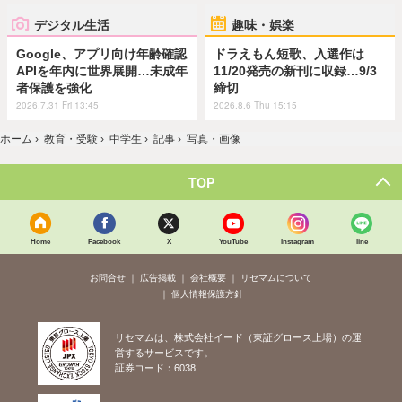
デジタル生活
趣味・娯楽
Google、アプリ向け年齢確認
ドラえもん短歌、入選作は
APIを年内に世界展開…未成年
11/20発売の新刊に収録…9/3
者保護を強化
締切
2026.7.31 Fri 13:45
2026.8.6 Thu 15:15
ホーム
›
教育・受験
›
中学生
›
記事
›
写真・画像
TOP
Home
Facebook
X
YouTube
Instagram
line
お問合せ
広告掲載
会社概要
リセマムについて
個人情報保護方針
リセマムは、株式会社イード（東証グロース上場）の運
営するサービスです。
証券コード：6038