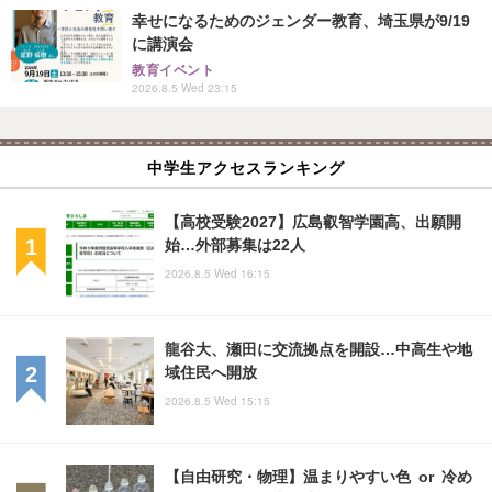
幸せになるためのジェンダー教育、埼玉県が9/19
に講演会
教育イベント
2026.8.5 Wed 23:15
中学生アクセスランキング
【高校受験2027】広島叡智学園高、出願開
始…外部募集は22人
2026.8.5 Wed 16:15
龍谷大、瀬田に交流拠点を開設…中高生や地
域住民へ開放
2026.8.5 Wed 15:15
【自由研究・物理】温まりやすい色 or 冷め