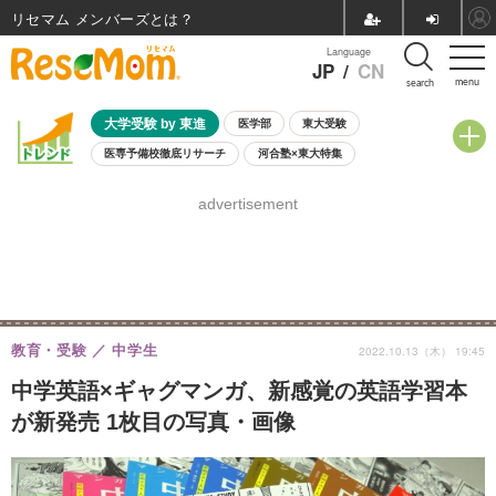
リセマム メンバーズ
Language
JP
/
CN
menu
search
大学受験 by 東進
医学部
東大受験
医専予備校徹底リサーチ
河合塾×東大特集
親子で考える大学選び
高校受験
中学受験
小学校受験
advertisement
共通テスト
夏休み
8月開催学校説明会・相談会
8月開催イベント・WS
全国公立高校 過去問
人気記事
自由研究教材（小学生向け）
自由研究教材（中学生向け）
ランキング
教育・受験
中学生
2022.10.13（木） 19:45
中学英語×ギャグマンガ、新感覚の英語学習本
が新発売 1枚目の写真・画像