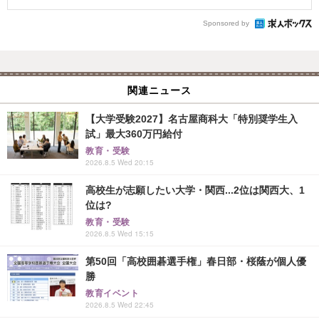
Sponsored by
関連ニュース
【大学受験2027】名古屋商科大「特別奨学生入
試」最大360万円給付
教育・受験
2026.8.5 Wed 20:15
高校生が志願したい大学・関西...2位は関西大、1
位は?
教育・受験
2026.8.5 Wed 15:15
第50回「高校囲碁選手権」春日部・桜蔭が個人優
勝
教育イベント
2026.8.5 Wed 22:45