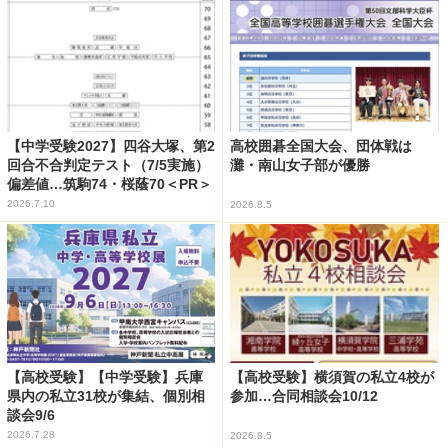
【中学受験2027】四谷大塚、第2
高校囲碁全国大会、団体戦は
回合不合判定テスト（7/5実施）
灘・南山女子部が優勝
偏差値…筑駒74・桜蔭70＜PR＞
2026.7.10
2026.8.5
【高校受験】【中学受験】兵庫
【高校受験】横須賀の私立4校が
県内の私立31校が集結、個別相
参加…合同相談会10/12
談会9/6
2026.7.28
2026.8.5