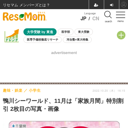
リセマム メンバーズ
Language
JP
/
CN
menu
search
大学受験 by 東進
医学部
東大受験
医専予備校徹底リサーチ
河合塾×東大特集
親子で考える大学選び
高校受験
中学受験
小学校受験
advertisement
共通テスト
夏休み
8月開催学校説明会・相談会
8月開催イベント・WS
全国公立高校 過去問
人気記事
自由研究教材（小学生向け）
自由研究教材（中学生向け）
ランキング
趣味・娯楽
小学生
2022.10.20（木） 16:15
鴨川シーワールド、11月は「家族月間」特別割
引 2枚目の写真・画像