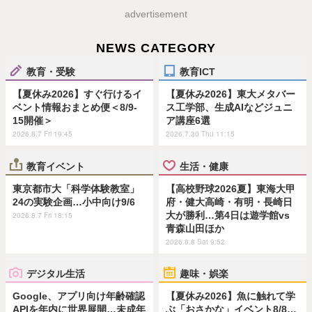
advertisement
NEWS CATEGORY
教育・受験
教育ICT
【夏休み2026】すぐ行けるイ
【夏休み2026】東大メタバー
ベント情報おまとめ便＜8/9-
ス工学部、生成AIなどジュニ
15開催＞
ア講座6選
2026.8.7 Fri 19:45
2026.7.30 Thu 11:15
教育イベント
生活・健康
東京都市大「科学体験教室」
【高校野球2026夏】東海大甲
24の実験企画…小中向け9/6
府・健大高崎・有明・長崎日
大が勝利…第4日は遊学館vs
2026.8.7 Fri 18:15
青森山田ほか
2026.8.8 Sat 9:52
デジタル生活
趣味・娯楽
Google、アプリ向け年齢確認
【夏休み2026】魚に触れて学
APIを年内に世界展開…未成年
ぶ「おさかな」イベント8/8…