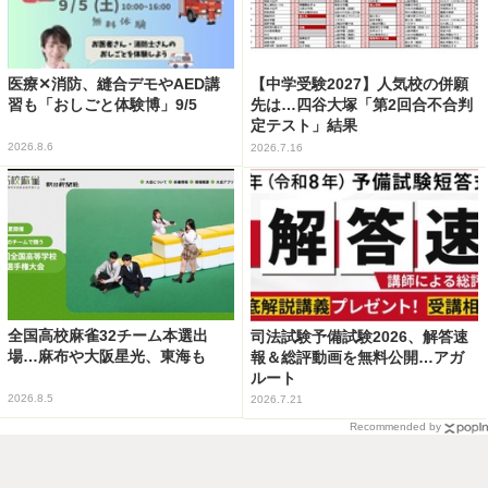
医療✕消防、縫合デモやAED講
【中学受験2027】人気校の併願
習も「おしごと体験博」9/5
先は…四谷大塚「第2回合不合判
定テスト」結果
2026.8.6
2026.7.16
全国高校麻雀32チーム本選出
司法試験予備試験2026、解答速
場…麻布や大阪星光、東海も
報＆総評動画を無料公開…アガ
ルート
2026.8.5
2026.7.21
Recommended by