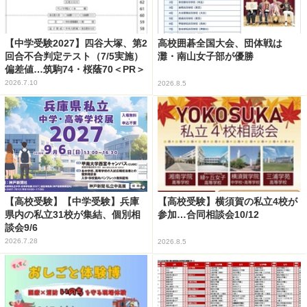
【中学受験2027】四谷大塚、第2
高校囲碁全国大会、団体戦は
回合不合判定テスト（7/5実施）
灘・南山女子部が優勝
偏差値…筑駒74・桜蔭70＜PR＞
2026.7.10
2026.8.5
【高校受験】【中学受験】兵庫
【高校受験】横須賀の私立4校が
県内の私立31校が集結、個別相
参加…合同相談会10/12
談会9/6
2026.7.28
2026.8.5