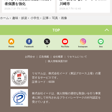
者保護を強化
川崎市
2026.7.31 Fri 13:45
2026.8.7 Fri 10:45
ホーム
›
趣味・娯楽
›
小学生
›
記事
›
写真・画像
TOP
Home
Facebook
X
YouTube
Instagram
line
お問合せ
広告掲載
会社概要
リセマムについて
個人情報保護方針
リセマムは、株式会社イード（東証グロース上場）の運
営するサービスです。
証券コード：6038
株式会社イードは、個人情報の適切な取扱いを行う事業
者に対して付与されるプライバシーマークの付与認定を
受けています。