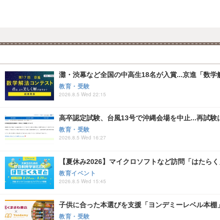
灘・渋幕など全国の中高生18名が入賞...京進「数
教育・受験
2026.8.5 Wed 22:15
高卒認定試験、台風13号で沖縄会場を中止...再試験は8
教育・受験
2026.8.5 Wed 16:27
【夏休み2026】マイクロソフトなど訪問「はたらくえすと
教育イベント
2026.8.5 Wed 15:45
子供に合った本選びを支援「ヨンデミーレベル本棚
教育・受験