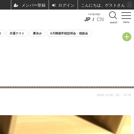
ログイン
こんにちは、ゲストさん
Language
JP
/
CN
menu
search
験
共通テスト
夏休み
8月開催学校説明会・相談会
2022.10.26（水） 15:15