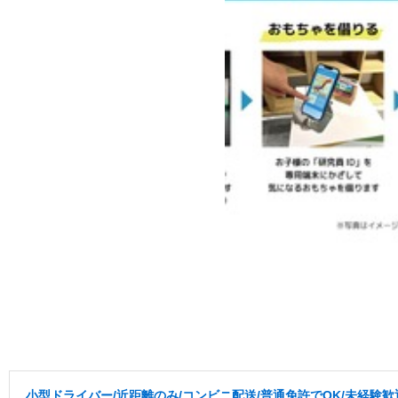
小型ドライバー/近距離のみ/コンビニ配送/普通免許でOK/未経験歓