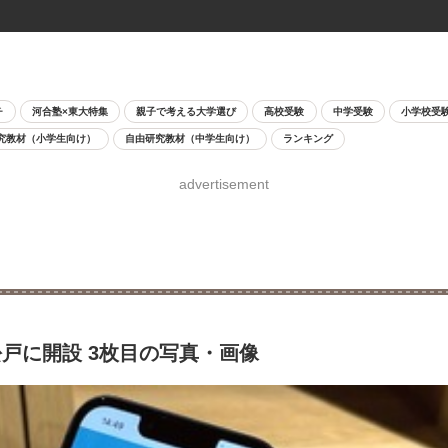
チ
河合塾×東大特集
親子で考える大学選び
高校受験
中学受験
小学校受
究教材（小学生向け）
自由研究教材（中学生向け）
ランキング
advertisement
戸に開設 3枚目の写真・画像