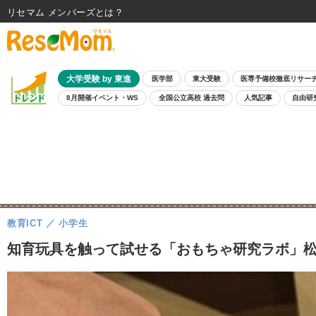
リセマム メンバーズ
大学受験 by 東進
医学部
東大受験
医専予備校徹底リサー
8月開催イベント・WS
全国公立高校 過去問
人気記事
自由研
教育ICT
小学生
知育玩具を触って試せる「おもちゃ研究ラボ」松