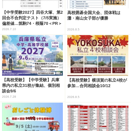
【中学受験2027】四谷大塚、第2
高校囲碁全国大会、団体戦は
回合不合判定テスト（7/5実施）
灘・南山女子部が優勝
偏差値…筑駒74・桜蔭70＜PR＞
2026.7.10
2026.8.5
【高校受験】【中学受験】兵庫
【高校受験】横須賀の私立4校が
県内の私立31校が集結、個別相
参加…合同相談会10/12
談会9/6
2026.7.28
2026.8.5