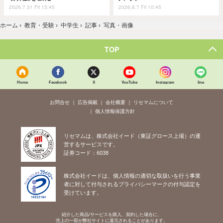
2026.7.31 Fri 13:45
2026.8.7 Fri 10:45
ホーム
›
教育・受験
›
中学生
›
記事
›
写真・画像
TOP
Home
Facebook
X
YouTube
Instagram
line
お問合せ
広告掲載
会社概要
リセマムについて
個人情報保護方針
リセマムは、株式会社イード（東証グロース上場）の運
営するサービスです。
証券コード：6038
株式会社イードは、個人情報の適切な取扱いを行う事業
者に対して付与されるプライバシーマークの付与認定を
受けています。
紹介した商品/サービスを購入、契約した場合に、
売上の一部が弊社サイトに還元されることがあります。