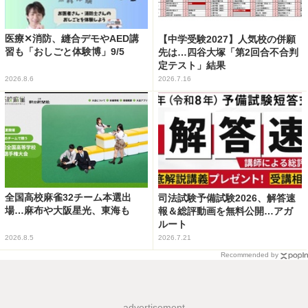
医療✕消防、縫合デモやAED講
【中学受験2027】人気校の併願
習も「おしごと体験博」9/5
先は…四谷大塚「第2回合不合判
定テスト」結果
2026.8.6
2026.7.16
全国高校麻雀32チーム本選出
司法試験予備試験2026、解答速
場…麻布や大阪星光、東海も
報＆総評動画を無料公開…アガ
ルート
2026.8.5
2026.7.21
Recommended by
advertisement