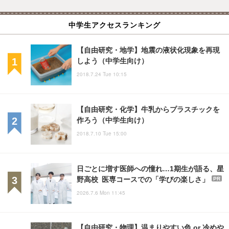
中学生アクセスランキング
【自由研究・地学】地震の液状化現象を再現
しよう（中学生向け）
2018.7.24 Tue 10:15
【自由研究・化学】牛乳からプラスチックを
作ろう（中学生向け）
2018.7.10 Tue 15:00
日ごとに増す医師への憧れ…1期生が語る、星
野高校 医専コースでの「学びの楽しさ」
PR
2026.7.6 Mon 11:45
【自由研究・物理】温まりやすい色 or 冷めや