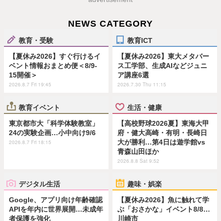
NEWS CATEGORY
教育・受験
教育ICT
【夏休み2026】すぐ行けるイ
【夏休み2026】東大メタバー
ベント情報おまとめ便＜8/9-
ス工学部、生成AIなどジュニ
15開催＞
ア講座6選
2026.8.7 Fri 19:45
2026.7.30 Thu 11:15
教育イベント
生活・健康
東京都市大「科学体験教室」
【高校野球2026夏】東海大甲
24の実験企画…小中向け9/6
府・健大高崎・有明・長崎日
大が勝利…第4日は遊学館vs
2026.8.7 Fri 18:15
青森山田ほか
2026.8.8 Sat 9:52
デジタル生活
趣味・娯楽
Google、アプリ向け年齢確認
【夏休み2026】魚に触れて学
APIを年内に世界展開…未成年
ぶ「おさかな」イベント8/8…
者保護を強化
川崎市