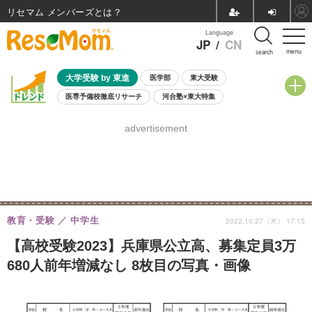
リセマム メンバーズ
Language
JP
/
CN
menu
search
大学受験 by 東進
医学部
東大受験
医専予備校徹底リサーチ
河合塾×東大特集
親子で考える大学選び
高校受験
中学受験
小学校受験
advertisement
共通テスト
夏休み
8月開催学校説明会・相談会
8月開催イベント・WS
全国公立高校 過去問
人気記事
自由研究教材（小学生向け）
自由研究教材（中学生向け）
ランキング
教育・受験
中学生
2022.10.27（木） 17:15
【高校受験2023】兵庫県公立高、募集定員3万
680人前年増減なし 8枚目の写真・画像