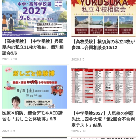
【高校受験】【中学受験】兵庫
【高校受験】横須賀の私立4校が
県内の私立31校が集結、個別相
参加…合同相談会10/12
談会9/6
2026.7.28
2026.8.5
医療✕消防、縫合デモやAED講
【中学受験2027】人気校の併願
習も「おしごと体験博」9/5
先は…四谷大塚「第2回合不合判
定テスト」結果
2026.8.6
2026.7.16