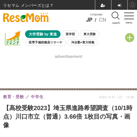
リセマム メンバーズ
Language
JP
/
CN
menu
search
大学受験 by 東進
医学部
東大受験
医専予備校徹底リサーチ
河合塾×東大特集
親子で考える大学選び
高校受験
中学受験
小学校受験
advertisement
共通テスト
夏休み
8月開催学校説明会・相談会
8月開催イベント・WS
全国公立高校 過去問
人気記事
自由研究教材（小学生向け）
自由研究教材（中学生向け）
ランキング
教育・受験
中学生
2022.10.31（月） 13:48
【高校受験2023】埼玉県進路希望調査（10/1時
点）川口市立（普通）3.66倍 1枚目の写真・画
像