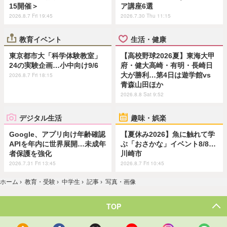
15開催＞
ア講座6選
2026.8.7 Fri 19:45
2026.7.30 Thu 11:15
教育イベント
生活・健康
東京都市大「科学体験教室」
【高校野球2026夏】東海大甲
24の実験企画…小中向け9/6
府・健大高崎・有明・長崎日
大が勝利…第4日は遊学館vs
2026.8.7 Fri 18:15
青森山田ほか
2026.8.8 Sat 9:52
デジタル生活
趣味・娯楽
Google、アプリ向け年齢確認
【夏休み2026】魚に触れて学
APIを年内に世界展開…未成年
ぶ「おさかな」イベント8/8…
者保護を強化
川崎市
2026.7.31 Fri 13:45
2026.8.7 Fri 10:45
ホーム
›
教育・受験
›
中学生
›
記事
›
写真・画像
TOP