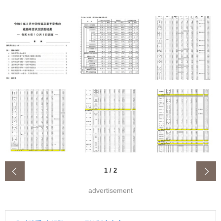
‹
1
/
2
advertisement