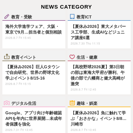
NEWS CATEGORY
教育・受験
教育ICT
海外大学進学フェア、大阪・
【夏休み2026】東大メタバー
東京で9月…担当者と個別相談
ス工学部、生成AIなどジュニ
ア講座6選
2026.8.7 Fri 15:45
2026.7.30 Thu 11:15
教育イベント
生活・健康
【夏休み2026】巨人Gタウン
【高校野球2026夏】第3日朝
で自由研究、世界の野球文化
の部は東海大甲府が勝利、午
学ぶイベント8/15-16
後の部で八幡商と健大高崎が
激突
2026.8.7 Fri 15:15
2026.8.7 Fri 12:45
デジタル生活
趣味・娯楽
Google、アプリ向け年齢確認
【夏休み2026】魚に触れて学
APIを年内に世界展開…未成年
ぶ「おさかな」イベント8/8…
者保護を強化
川崎市
2026.7.31 Fri 13:45
2026.8.7 Fri 10:45