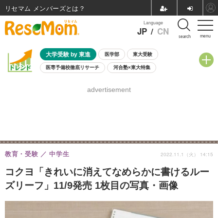
リセマム メンバーズ
Language
JP
/
CN
menu
search
大学受験 by 東進
医学部
東大受験
医専予備校徹底リサーチ
河合塾×東大特集
親子で考える大学選び
高校受験
中学受験
小学校受験
advertisement
共通テスト
夏休み
8月開催学校説明会・相談会
8月開催イベント・WS
全国公立高校 過去問
人気記事
自由研究教材（小学生向け）
自由研究教材（中学生向け）
ランキング
教育・受験
中学生
2022.11.1（火） 14:15
コクヨ「きれいに消えてなめらかに書けるルー
ズリーフ」11/9発売 1枚目の写真・画像