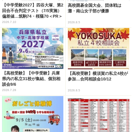
【中学受験2027】四谷大塚、第2
高校囲碁全国大会、団体戦は
回合不合判定テスト（7/5実施）
灘・南山女子部が優勝
偏差値…筑駒74・桜蔭70＜PR＞
2026.7.10
2026.8.5
【高校受験】【中学受験】兵庫
【高校受験】横須賀の私立4校が
県内の私立31校が集結、個別相
参加…合同相談会10/12
談会9/6
2026.7.28
2026.8.5