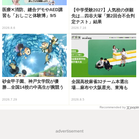
医療✕消防、縫合デモやAED講
【中学受験2027】人気校の併願
習も「おしごと体験博」9/5
先は…四谷大塚「第2回合不合判
定テスト」結果
2026.8.6
2026.7.16
砂金甲子園、神戸女学院が優
全国高校麻雀32チーム本選出
勝…全国14校の中高生が腕競う
場…麻布や大阪星光、東海も
2026.7.29
2026.8.5
Recommended by
advertisement