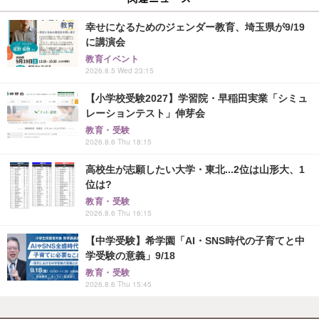
幸せになるためのジェンダー教育、埼玉県が9/19
に講演会
教育イベント
2026.8.5 Wed 23:15
【小学校受験2027】学習院・早稲田実業「シミュ
レーションテスト」伸芽会
教育・受験
2026.8.6 Thu 18:15
高校生が志願したい大学・東北...2位は山形大、1
位は?
教育・受験
2026.8.6 Thu 16:15
【中学受験】希学園「AI・SNS時代の子育てと中
学受験の意義」9/18
教育・受験
2026.8.6 Thu 15:45