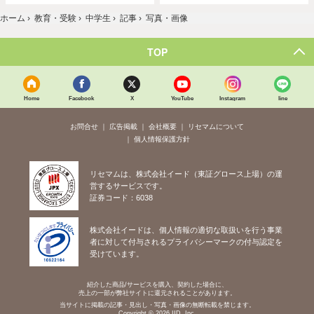
ホーム
›
教育・受験
›
中学生
›
記事
›
写真・画像
TOP
Home
Facebook
X
YouTube
Instagram
line
お問合せ
広告掲載
会社概要
リセマムについて
個人情報保護方針
リセマムは、株式会社イード（東証グロース上場）の運
営するサービスです。
証券コード：6038
株式会社イードは、個人情報の適切な取扱いを行う事業
者に対して付与されるプライバシーマークの付与認定を
受けています。
紹介した商品/サービスを購入、契約した場合に、
売上の一部が弊社サイトに還元されることがあります。
当サイトに掲載の記事・見出し・写真・画像の無断転載を禁じます。
Copyright © 2026 IID, Inc.