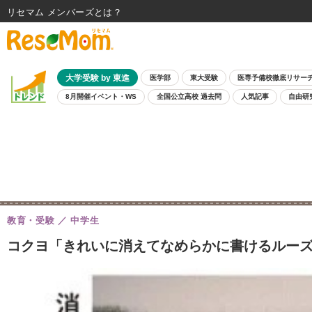
リセマム メンバーズ
大学受験 by 東進
医学部
東大受験
医専予備校徹底リサー
8月開催イベント・WS
全国公立高校 過去問
人気記事
自由研
教育・受験
中学生
コクヨ「きれいに消えてなめらかに書けるルーズリ