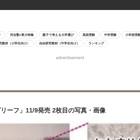
チ
河合塾×東大特集
親子で考える大学選び
高校受験
中学受験
小学校受
究教材（小学生向け）
自由研究教材（中学生向け）
ランキング
advertisement
ーフ」11/9発売 2枚目の写真・画像