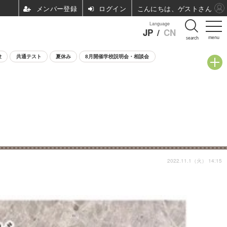
ログイン
こんにちは、ゲストさん
Language
JP
/
CN
menu
search
験
共通テスト
夏休み
8月開催学校説明会・相談会
2022.11.1（火） 14:15