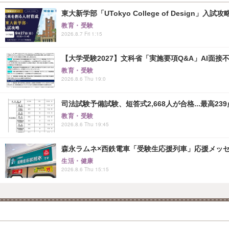
東大新学部「UTokyo College of Design」入試
教育・受験
2026.8.7 Fri 1:15
【大学受験2027】文科省「実施要項Q&A」AI面
教育・受験
2026.8.6 Thu 19:0
司法試験予備試験、短答式2,668人が合格...最高239
教育・受験
2026.8.6 Thu 19:45
森永ラムネ×西鉄電車「受験生応援列車」応援メッセー
生活・健康
2026.8.6 Thu 15:15