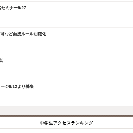
攻略セミナー9/27
接不可など面接ルール明確化
点
ジ8/12より募集
中学生アクセスランキング