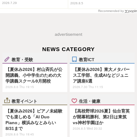
2026.7.29
2026.8.5
Recommended by
advertisement
NEWS CATEGORY
教育・受験
教育ICT
【夏休み2026】村山斉氏が公
【夏休み2026】東大メタバー
開講義、小中学生のための大
ス工学部、生成AIなどジュニ
学講義スクール9月開校
ア講座6選
2026.8.6 Thu 19:15
2026.7.30 Thu 11:15
教育イベント
生活・健康
【夏休み2026】ピアノ未経験
【高校野球2026夏】仙台育英
でも楽しめる「AI Duo
が開幕戦勝利、第2日は東筑
Piano」横浜みなとみらい
vs神村学園ほか
8/31まで
2026.8.5 Wed 20:32
2026.8.6 Thu 19:45