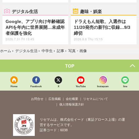
デジタル生活
趣味・娯楽
Google、アプリ向け年齢確認
ドラえもん短歌、入選作は
APIを年内に世界展開…未成年
11/20発売の新刊に収録…9/3
者保護を強化
締切
2026.7.31 Fri 13:45
2026.8.6 Thu 15:15
ホーム
›
デジタル生活
›
中学生
›
記事
›
写真・画像
TOP
Home
Facebook
X
YouTube
Instagram
line
お問合せ
広告掲載
会社概要
リセマムについて
個人情報保護方針
リセマムは、株式会社イード（東証グロース上場）の運
営するサービスです。
証券コード：6038