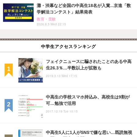
灘・渋幕など全国の中高生18名が入賞...京進「数
学解法コンテスト」結果発表
教育・受験
2026.8.5 Wed 22:15
中学生アクセスランキング
フェイクニュースに騙されたことのある中高
生26.3％…半数以上が拡散も
2019.3.13 Wed 17:15
中高生の学校スマホ持込み、高校生は9割が
可…勉強で活用
2017.12.19 Tue 10:15
中高生5人に1人がSNSで嫌な思い…既読無視