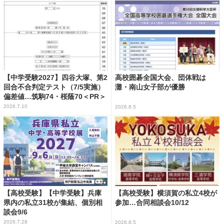
【中学受験2027】四谷大塚、第2
高校囲碁全国大会、団体戦は
回合不合判定テスト（7/5実施）
灘・南山女子部が優勝
偏差値…筑駒74・桜蔭70＜PR＞
2026.7.10
2026.8.5
【高校受験】【中学受験】兵庫
【高校受験】横須賀の私立4校が
県内の私立31校が集結、個別相
参加…合同相談会10/12
談会9/6
2026.7.28
2026.8.5