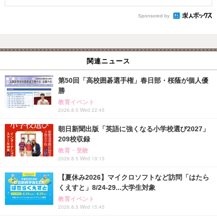
Sponsored by
関連ニュース
第50回「高校囲碁選手権」春日部・桜蔭が個人優
勝
教育イベント
2026.8.5 Wed 22:45
朝日新聞出版「英語に強くなる小学校選び2027」
209校収録
教育・受験
2026.8.5 Wed 19:15
【夏休み2026】マイクロソフトなど訪問「はたら
くえすと」8/24-29...大学生対象
教育イベント
2026.8.5 Wed 15:45