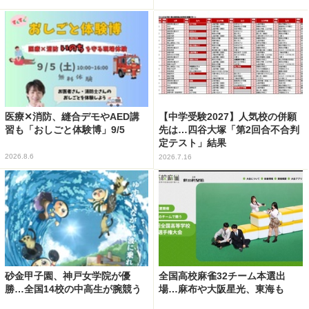
医療✕消防、縫合デモやAED講
【中学受験2027】人気校の併願
習も「おしごと体験博」9/5
先は…四谷大塚「第2回合不合判
定テスト」結果
2026.8.6
2026.7.16
砂金甲子園、神戸女学院が優
全国高校麻雀32チーム本選出
勝…全国14校の中高生が腕競う
場…麻布や大阪星光、東海も