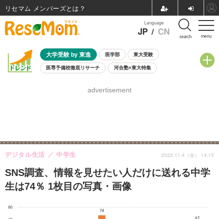
リセマム メンバーズ
Language
JP
/
CN
menu
search
大学受験 by 東進
医学部
東大受験
医専予備校徹底リサーチ
河合塾×東大特集
親子で考える大学選び
高校受験
中学受験
小学校受験
advertisement
共通テスト
夏休み
8月開催学校説明会・相談会
8月開催イベント・WS
全国公立高校 過去問
人気記事
自由研究教材（小学生向け）
自由研究教材（中学生向け）
ランキング
デジタル生活
中学生
2022.11.4（金） 14:15
SNS調査、情報を見せたい人だけに送れる中学
生は74％ 1枚目の写真・画像