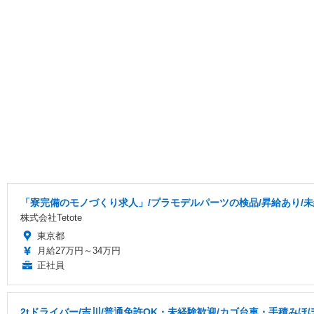
「寮完備のモノづくり求人」/プラモデルパーツの検品/昇給あり/未経
株式会社Tetote
東京都
月給27万円～34万円
正社員
2tドライバー/吉川/普通免許OK・未経験歓迎/カゴ台車・手積みほ