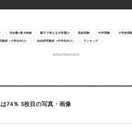
チ
河合塾×東大特集
親子で考える大学選び
高校受験
中学受験
小学校受
究教材（小学生向け）
自由研究教材（中学生向け）
ランキング
advertisement
は74％ 3枚目の写真・画像