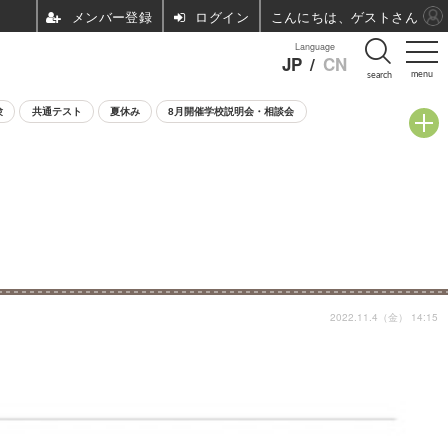
ログイン
こんにちは、ゲストさん
Language
JP
/
CN
menu
search
験
共通テスト
夏休み
8月開催学校説明会・相談会
2022.11.4（金） 14:15