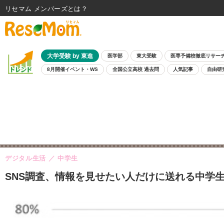
リセマム メンバーズ
大学受験 by 東進
医学部
東大受験
医専予備校徹底リサー
8月開催イベント・WS
全国公立高校 過去問
人気記事
自由研
デジタル生活
中学生
SNS調査、情報を見せたい人だけに送れる中学生