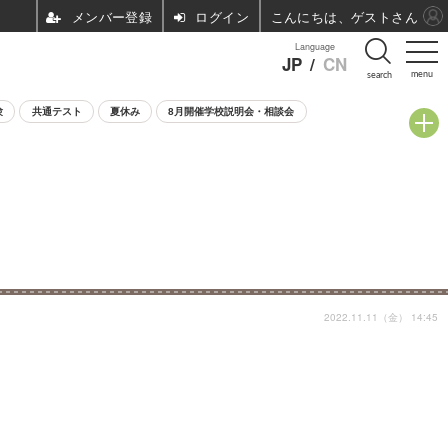
ログイン
こんにちは、ゲストさん
Language
JP
/
CN
menu
search
験
共通テスト
夏休み
8月開催学校説明会・相談会
2022.11.11（金） 14:45