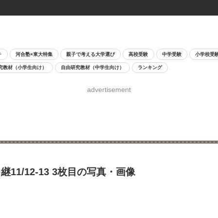
チ
河合塾×東大特集
親子で考える大学選び
高校受験
中学受験
小学校受
究教材（小学生向け）
自由研究教材（中学生向け）
ランキング
advertisement
/12-13 3枚目の写真・画像