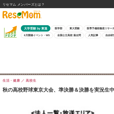
リセマム メンバーズ
大学受験 by 東進
医学部
東大受験
医専予備校徹底リサー
8月開催イベント・WS
全国公立高校 過去問
人気記事
自由研
生活・健康
高校生
秋の高校野球東京大会、準決勝＆決勝を実況生中継11