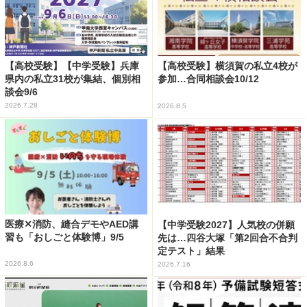
【高校受験】【中学受験】兵庫
【高校受験】横須賀の私立4校が
県内の私立31校が集結、個別相
参加…合同相談会10/12
談会9/6
2026.7.28
2026.8.5
医療✕消防、縫合デモやAED講
【中学受験2027】人気校の併願
習も「おしごと体験博」9/5
先は…四谷大塚「第2回合不合判
定テスト」結果
2026.8.6
2026.7.16