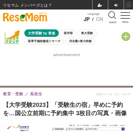
リセマム メンバーズ
Language
JP
/
CN
menu
search
大学受験 by 東進
医学部
東大受験
医専予備校徹底リサーチ
河合塾×東大特集
親子で考える大学選び
高校受験
中学受験
小学校受験
advertisement
共通テスト
夏休み
8月開催学校説明会・相談会
8月開催イベント・WS
全国公立高校 過去問
人気記事
自由研究教材（小学生向け）
自由研究教材（中学生向け）
ランキング
教育・受験
高校生
2022.11.14（月） 18:15
【大学受験2023】「受験生の宿」早めに予約
を…国公立前期に予約集中 3枚目の写真・画像