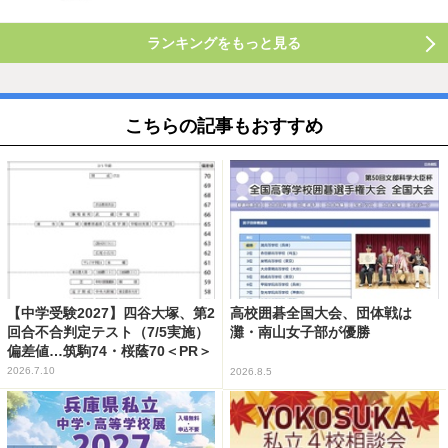
ランキングをもっと見る
こちらの記事もおすすめ
【中学受験2027】四谷大塚、第2
高校囲碁全国大会、団体戦は
回合不合判定テスト（7/5実施）
灘・南山女子部が優勝
偏差値…筑駒74・桜蔭70＜PR＞
2026.7.10
2026.8.5