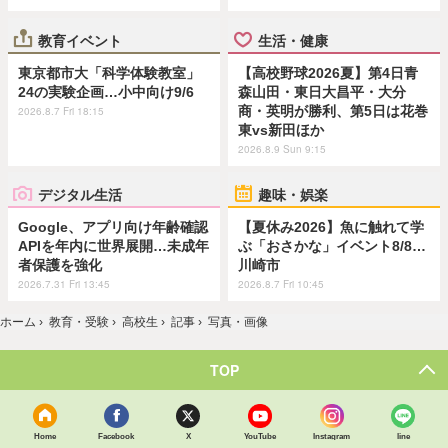
教育イベント
生活・健康
東京都市大「科学体験教室」
【高校野球2026夏】第4日青
24の実験企画…小中向け9/6
森山田・東日大昌平・大分
商・英明が勝利、第5日は花巻
2026.8.7 Fri 18:15
東vs新田ほか
2026.8.9 Sun 9:15
デジタル生活
趣味・娯楽
Google、アプリ向け年齢確認
【夏休み2026】魚に触れて学
APIを年内に世界展開…未成年
ぶ「おさかな」イベント8/8…
者保護を強化
川崎市
2026.7.31 Fri 13:45
2026.8.7 Fri 10:45
ホーム
›
教育・受験
›
高校生
›
記事
›
写真・画像
TOP
Home
Facebook
X
YouTube
Instagram
line