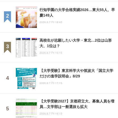
行知学園の大学合格実績2026…東大55人、早
慶149人
2026.8.7 Fri 18:45
高校生が志願したい大学・東北…2位は山形
大、1位は？
2026.8.7 Fri 10:15
【大学受験】東京科学大や筑波大「国立大学
だけの進学説明会」8/29
2026.8.7 Fri 17:15
【大学受験2027】京都府立大、募集人員を増
員…文学部は一般選抜も拡大
2026.8.7 Fri 16:15