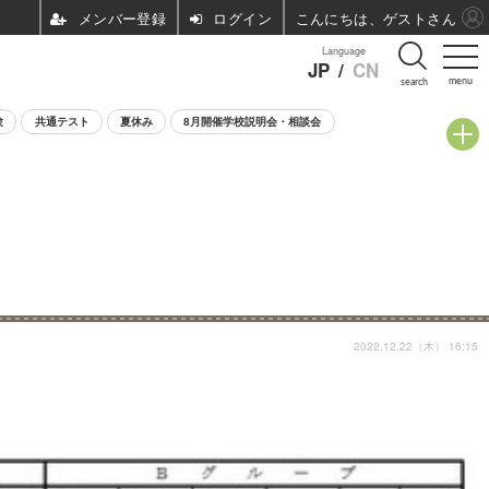
ログイン
こんにちは、ゲストさん
Language
JP
/
CN
menu
search
験
共通テスト
夏休み
8月開催学校説明会・相談会
2022.12.22（木） 16:15