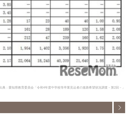
出典：愛知県教育委員会「令和4年度中学校等卒業見込者の進路希望状況調査－第2回－」