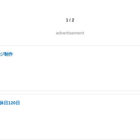
1
/
2
advertisement
ージ制作
休日120日