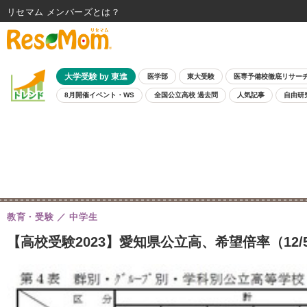
リセマム メンバーズ
大学受験 by 東進
医学部
東大受験
医専予備校徹底リサー
8月開催イベント・WS
全国公立高校 過去問
人気記事
自由研
教育・受験
中学生
【高校受験2023】愛知県公立高、希望倍率（12/