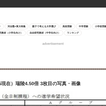
チ
河合塾×東大特集
親子で考える大学選び
高校受験
中学受験
小学校受
究教材（小学生向け）
自由研究教材（中学生向け）
ランキング
advertisement
5現在）瑞陵4.50倍 3枚目の写真・画像