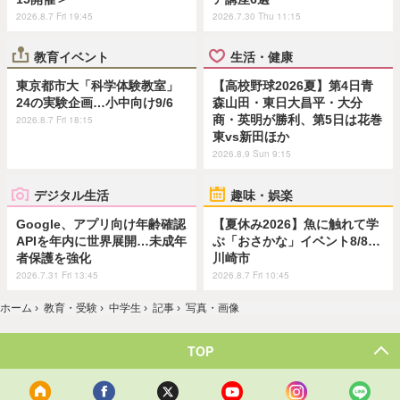
2026.8.7 Fri 19:45
2026.7.30 Thu 11:15
教育イベント
生活・健康
東京都市大「科学体験教室」
【高校野球2026夏】第4日青
24の実験企画…小中向け9/6
森山田・東日大昌平・大分
商・英明が勝利、第5日は花巻
2026.8.7 Fri 18:15
東vs新田ほか
2026.8.9 Sun 9:15
デジタル生活
趣味・娯楽
Google、アプリ向け年齢確認
【夏休み2026】魚に触れて学
APIを年内に世界展開…未成年
ぶ「おさかな」イベント8/8…
者保護を強化
川崎市
2026.7.31 Fri 13:45
2026.8.7 Fri 10:45
ホーム
›
教育・受験
›
中学生
›
記事
›
写真・画像
TOP