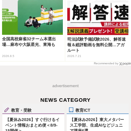
全国高校麻雀32チーム本選出
司法試験予備試験2026、解答速
場…麻布や大阪星光、東海も
報＆総評動画を無料公開…アガ
ルート
2026.8.5
2026.7.21
Recommended by
advertisement
NEWS CATEGORY
教育・受験
教育ICT
【夏休み2026】すぐ行けるイ
【夏休み2026】東大メタバー
ベント情報おまとめ便＜8/9-
ス工学部、生成AIなどジュニ
15開催＞
ア講座6選