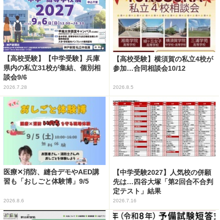
【高校受験】【中学受験】兵庫
【高校受験】横須賀の私立4校が
県内の私立31校が集結、個別相
参加…合同相談会10/12
談会9/6
2026.7.28
2026.8.5
医療✕消防、縫合デモやAED講
【中学受験2027】人気校の併願
習も「おしごと体験博」9/5
先は…四谷大塚「第2回合不合判
定テスト」結果
2026.8.6
2026.7.16