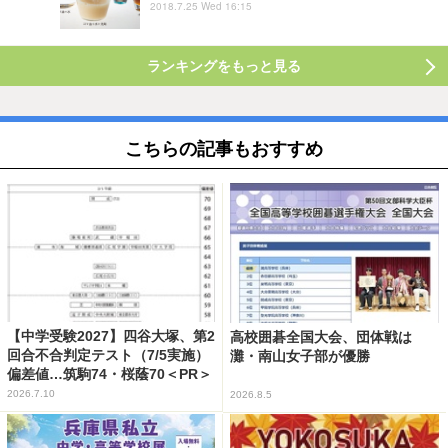
2018.7.25 Wed 16:15
ランキングをもっと見る
こちらの記事もおすすめ
【中学受験2027】四谷大塚、第2
高校囲碁全国大会、団体戦は
回合不合判定テスト（7/5実施）
灘・南山女子部が優勝
偏差値…筑駒74・桜蔭70＜PR＞
2026.7.10
2026.8.5