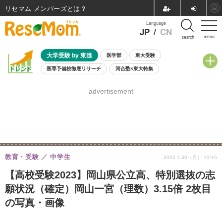
リセマム メンバーズ
Language
JP
/
CN
menu
search
大学受験 by 東進
医学部
東大受験
医専予備校徹底リサーチ
河合塾×東大特集
親子で考える大学選び
高校受験
中学受験
小学校受験
advertisement
共通テスト
夏休み
8月開催学校説明会・相談会
8月開催イベント・WS
全国公立高校 過去問
人気記事
自由研究教材（小学生向け）
自由研究教材（中学生向け）
ランキング
教育・受験
中学生
2023.1.30（月） 13:45
【高校受験2023】岡山県公立高、特別選抜の志
願状況（確定）岡山一宮（理数）3.15倍 2枚目
の写真・画像