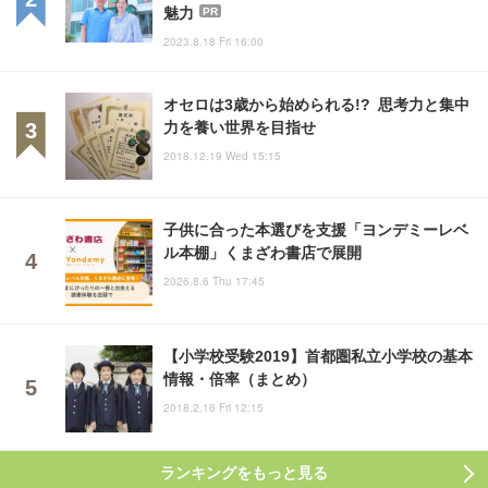
魅力
PR
2023.8.18 Fri 16:00
オセロは3歳から始められる!? 思考力と集中
力を養い世界を目指せ
2018.12.19 Wed 15:15
子供に合った本選びを支援「ヨンデミーレベ
ル本棚」くまざわ書店で展開
2026.8.6 Thu 17:45
【小学校受験2019】首都圏私立小学校の基本
情報・倍率（まとめ）
2018.2.16 Fri 12:15
ランキングをもっと見る