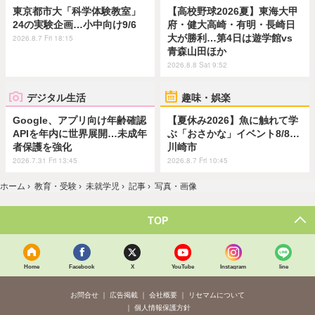
東京都市大「科学体験教室」
【高校野球2026夏】東海大甲
24の実験企画…小中向け9/6
府・健大高崎・有明・長崎日
大が勝利…第4日は遊学館vs
2026.8.7 Fri 18:15
青森山田ほか
2026.8.8 Sat 9:52
デジタル生活
趣味・娯楽
Google、アプリ向け年齢確認
【夏休み2026】魚に触れて学
APIを年内に世界展開…未成年
ぶ「おさかな」イベント8/8…
者保護を強化
川崎市
2026.7.31 Fri 13:45
2026.8.7 Fri 10:45
ホーム
›
教育・受験
›
未就学児
›
記事
›
写真・画像
TOP
Home
Facebook
X
YouTube
Instagram
line
お問合せ
広告掲載
会社概要
リセマムについて
個人情報保護方針