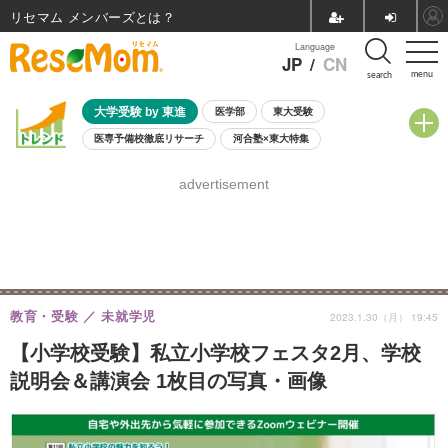
リセマム メンバーズ
Language
JP
/
CN
menu
search
大学受験 by 東進
医学部
東大受験
医専予備校徹底リサーチ
河合塾×東大特集
親子で考える大学選び
高校受験
中学受験
小学校受験
advertisement
共通テスト
夏休み
8月開催学校説明会・相談会
8月開催イベント・WS
全国公立高校 過去問
人気記事
自由研究教材（小学生向け）
自由研究教材（中学生向け）
ランキング
教育・受験
未就学児
2023.1.30（月） 19:45
【小学校受験】私立小学校フェスタ2月、学校
説明会＆講演会 1枚目の写真・画像