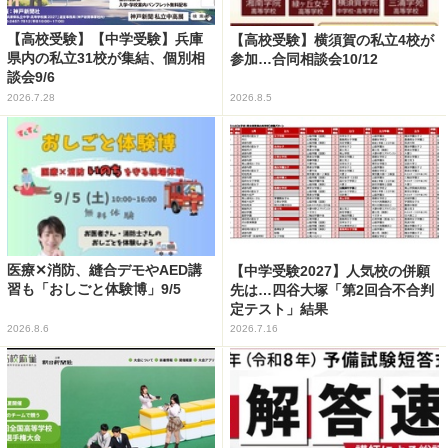
【高校受験】【中学受験】兵庫
【高校受験】横須賀の私立4校が
県内の私立31校が集結、個別相
参加…合同相談会10/12
談会9/6
2026.7.28
2026.8.5
医療✕消防、縫合デモやAED講
【中学受験2027】人気校の併願
習も「おしごと体験博」9/5
先は…四谷大塚「第2回合不合判
定テスト」結果
2026.8.6
2026.7.16