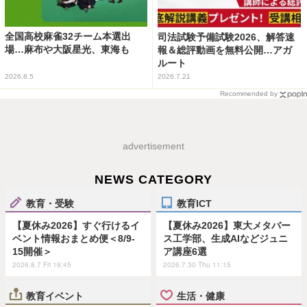
全国高校麻雀32チーム本選出
司法試験予備試験2026、解答速
場…麻布や大阪星光、東海も
報＆総評動画を無料公開…アガ
ルート
2026.8.5
2026.7.21
Recommended by
advertisement
NEWS CATEGORY
教育・受験
教育ICT
【夏休み2026】すぐ行けるイ
【夏休み2026】東大メタバー
ベント情報おまとめ便＜8/9-
ス工学部、生成AIなどジュニ
15開催＞
ア講座6選
2026.8.7 Fri 19:45
2026.7.30 Thu 11:15
教育イベント
生活・健康