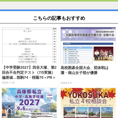
こちらの記事もおすすめ
【中学受験2027】四谷大塚、第2
高校囲碁全国大会、団体戦は
回合不合判定テスト（7/5実施）
灘・南山女子部が優勝
偏差値…筑駒74・桜蔭70＜PR＞
2026.7.10
2026.8.5