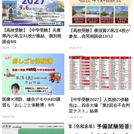
【高校受験】【中学受験】兵庫
【高校受験】横須賀の私立4校が
県内の私立31校が集結、個別相
参加…合同相談会10/12
談会9/6
2026.7.28
2026.8.5
医療✕消防、縫合デモやAED講
【中学受験2027】人気校の併願
習も「おしごと体験博」9/5
先は…四谷大塚「第2回合不合判
定テスト」結果
2026.8.6
2026.7.16