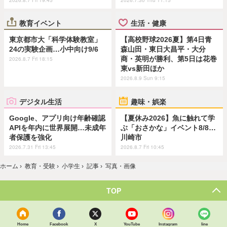
教育イベント
生活・健康
東京都市大「科学体験教室」
【高校野球2026夏】第4日青
24の実験企画…小中向け9/6
森山田・東日大昌平・大分
商・英明が勝利、第5日は花巻
2026.8.7 Fri 18:15
東vs新田ほか
2026.8.9 Sun 9:15
デジタル生活
趣味・娯楽
Google、アプリ向け年齢確認
【夏休み2026】魚に触れて学
APIを年内に世界展開…未成年
ぶ「おさかな」イベント8/8…
者保護を強化
川崎市
2026.7.31 Fri 13:45
2026.8.7 Fri 10:45
ホーム
›
教育・受験
›
小学生
›
記事
›
写真・画像
TOP
Home
Facebook
X
YouTube
Instagram
line