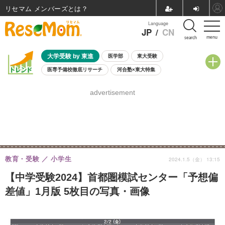
リセマム メンバーズ
Language
JP
/
CN
menu
search
大学受験 by 東進
医学部
東大受験
医専予備校徹底リサーチ
河合塾×東大特集
親子で考える大学選び
高校受験
中学受験
小学校受験
advertisement
共通テスト
夏休み
8月開催学校説明会・相談会
8月開催イベント・WS
全国公立高校 過去問
人気記事
自由研究教材（小学生向け）
自由研究教材（中学生向け）
ランキング
教育・受験
小学生
2024.1.5（金） 13:15
【中学受験2024】首都圏模試センター「予想偏
差値」1月版 5枚目の写真・画像