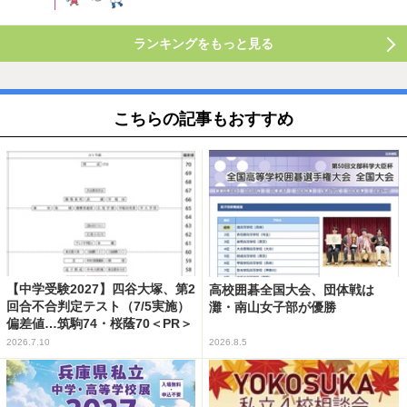
ランキングをもっと見る
こちらの記事もおすすめ
【中学受験2027】四谷大塚、第2
高校囲碁全国大会、団体戦は
回合不合判定テスト（7/5実施）
灘・南山女子部が優勝
偏差値…筑駒74・桜蔭70＜PR＞
2026.7.10
2026.8.5