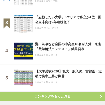
2026.8.5 Wed 12:15
「志願したい大学」6エリアで私立が1位…国
公立志向は2年連続低下
2026.7.28 Tue 17:27
灘・渋幕など全国の中高生18名が入賞…京進
「数学解法コンテスト」結果発表
2026.8.6 Thu 16:15
【大学受験2026】私大一般入試、首都圏・近
畿で倍率上昇が顕著
2026.7.9 Thu 19:15
ランキングをもっと見る