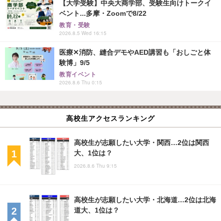
【大学受験】中央大商学部、受験生向けトークイ
ベント...多摩・Zoomで8/22
教育・受験
2026.8.5 Wed 16:15
医療✕消防、縫合デモやAED講習も「おしごと体
験博」9/5
教育イベント
2026.8.6 Thu 0:15
高校生アクセスランキング
高校生が志願したい大学・関西…2位は関西
大、1位は？
2026.8.6 Thu 9:15
高校生が志願したい大学・北海道…2位は北海
道大、1位は？