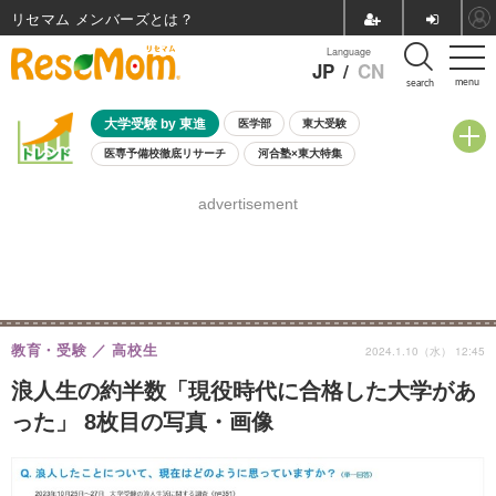
リセマム メンバーズ
Language
JP
/
CN
menu
search
大学受験 by 東進
医学部
東大受験
医専予備校徹底リサーチ
河合塾×東大特集
親子で考える大学選び
高校受験
中学受験
小学校受験
advertisement
共通テスト
夏休み
8月開催学校説明会・相談会
8月開催イベント・WS
全国公立高校 過去問
人気記事
自由研究教材（小学生向け）
自由研究教材（中学生向け）
ランキング
教育・受験
高校生
2024.1.10（水） 12:45
浪人生の約半数「現役時代に合格した大学があ
った」 8枚目の写真・画像