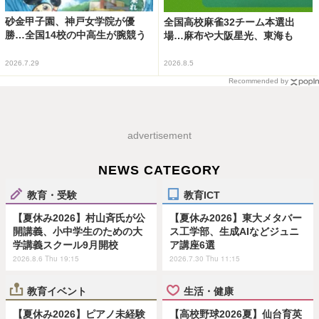
砂金甲子園、神戸女学院が優
全国高校麻雀32チーム本選出
勝…全国14校の中高生が腕競う
場…麻布や大阪星光、東海も
2026.7.29
2026.8.5
Recommended by
advertisement
NEWS CATEGORY
教育・受験
教育ICT
【夏休み2026】村山斉氏が公
【夏休み2026】東大メタバー
開講義、小中学生のための大
ス工学部、生成AIなどジュニ
学講義スクール9月開校
ア講座6選
2026.8.6 Thu 19:15
2026.7.30 Thu 11:15
教育イベント
生活・健康
【夏休み2026】ピアノ未経験
【高校野球2026夏】仙台育英