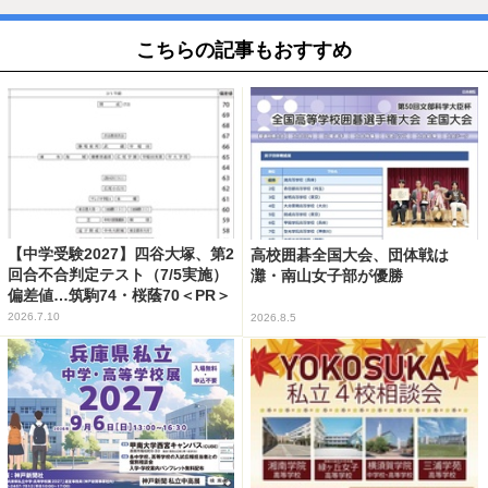
こちらの記事もおすすめ
【中学受験2027】四谷大塚、第2
高校囲碁全国大会、団体戦は
回合不合判定テスト（7/5実施）
灘・南山女子部が優勝
偏差値…筑駒74・桜蔭70＜PR＞
2026.7.10
2026.8.5