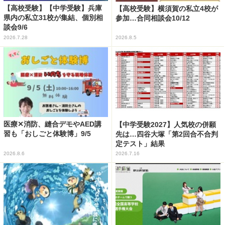
【高校受験】【中学受験】兵庫
【高校受験】横須賀の私立4校が
県内の私立31校が集結、個別相
参加…合同相談会10/12
談会9/6
2026.7.28
2026.8.5
医療✕消防、縫合デモやAED講
【中学受験2027】人気校の併願
習も「おしごと体験博」9/5
先は…四谷大塚「第2回合不合判
定テスト」結果
2026.8.6
2026.7.16