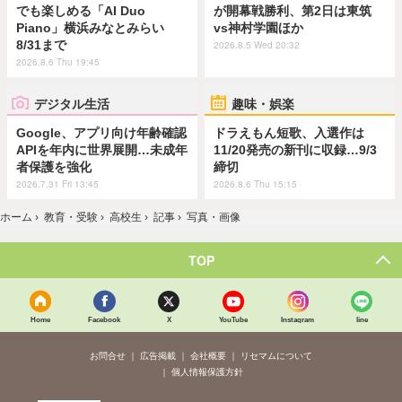
でも楽しめる「AI Duo
が開幕戦勝利、第2日は東筑
Piano」横浜みなとみらい
vs神村学園ほか
8/31まで
2026.8.5 Wed 20:32
2026.8.6 Thu 19:45
デジタル生活
趣味・娯楽
Google、アプリ向け年齢確認
ドラえもん短歌、入選作は
APIを年内に世界展開…未成年
11/20発売の新刊に収録…9/3
者保護を強化
締切
2026.7.31 Fri 13:45
2026.8.6 Thu 15:15
ホーム
›
教育・受験
›
高校生
›
記事
›
写真・画像
TOP
Home
Facebook
X
YouTube
Instagram
line
お問合せ
広告掲載
会社概要
リセマムについて
個人情報保護方針