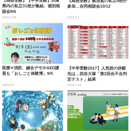
【高校受験】【中学受験】兵庫
【高校受験】横須賀の私立4校が
県内の私立31校が集結、個別相
参加…合同相談会10/12
談会9/6
2026.7.28
2026.8.5
医療✕消防、縫合デモやAED講
【中学受験2027】人気校の併願
習も「おしごと体験博」9/5
先は…四谷大塚「第2回合不合判
定テスト」結果
2026.8.6
2026.7.16