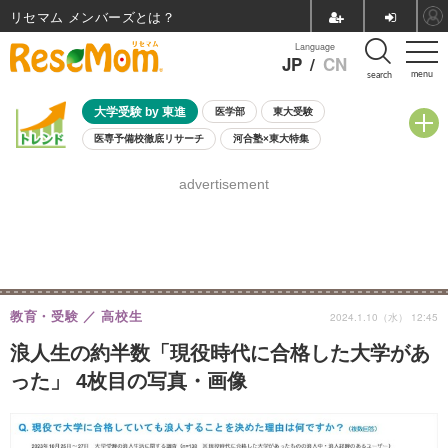
リセマム メンバーズ
Language
JP
/
CN
menu
search
大学受験 by 東進
医学部
東大受験
医専予備校徹底リサーチ
河合塾×東大特集
親子で考える大学選び
高校受験
中学受験
小学校受験
advertisement
共通テスト
夏休み
8月開催学校説明会・相談会
8月開催イベント・WS
全国公立高校 過去問
人気記事
自由研究教材（小学生向け）
自由研究教材（中学生向け）
ランキング
教育・受験
高校生
2024.1.10（水） 12:45
浪人生の約半数「現役時代に合格した大学があ
った」 4枚目の写真・画像