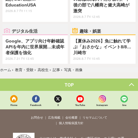
EducationUSA
後の部で八幡商と健大高崎が
激突
2026.8.7 Fri 11:15
2026.8.7 Fri 12:45
デジタル生活
趣味・娯楽
Google、アプリ向け年齢確認
【夏休み2026】魚に触れて学
APIを年内に世界展開…未成年
ぶ「おさかな」イベント8/8…
者保護を強化
川崎市
2026.7.31 Fri 13:45
2026.8.7 Fri 10:45
ホーム
›
教育・受験
›
高校生
›
記事
›
写真・画像
TOP
Home
Facebook
X
YouTube
Instagram
line
お問合せ
広告掲載
会社概要
リセマムについて
個人情報保護方針