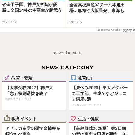
砂金甲子園、神戸女学院が優
全国高校麻雀32チーム本選出
勝…全国14校の中高生が腕競う
場…麻布や大阪星光、東海も
2026.7.29
2026.8.5
Recommended by
advertisement
NEWS CATEGORY
教育・受験
教育ICT
【大学受験2027】神戸大
【夏休み2026】東大メタバー
「志」特別選抜を終了
ス工学部、生成AIなどジュニ
ア講座6選
2026.8.7 Fri 13:15
2026.7.30 Thu 11:15
教育イベント
生活・健康
アメリカ留学の奨学金情報を
【高校野球2026夏】第3日朝
紹介8/27東京…
の部は東海大甲府が勝利、午