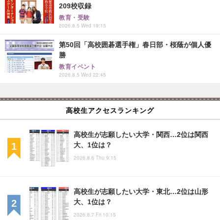
209校収録
教育・受験
2026.8.5 Wed 19:15
第50回「高校囲碁選手権」春日部・桜蔭が個人優
勝
教育イベント
2026.8.5 Wed 22:45
高校生アクセスランキング
高校生が志願したい大学・関西…2位は関西
大、1位は？
2026.8.6 Thu 9:15
高校生が志願したい大学・東北…2位は山形
大、1位は？
2026.8.7 Fri 10:15