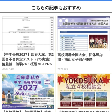
こちらの記事もおすすめ
【中学受験2027】四谷大塚、第2
高校囲碁全国大会、団体戦は
回合不合判定テスト（7/5実施）
灘・南山女子部が優勝
偏差値…筑駒74・桜蔭70＜PR＞
2026.7.10
2026.8.5