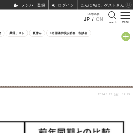
ログイン
こんにちは、ゲストさん
Language
JP
/
CN
menu
search
験
共通テスト
夏休み
8月開催学校説明会・相談会
2024.1.12（金） 12:15