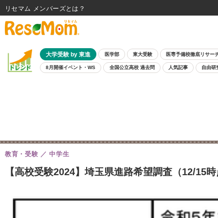
リセマム メンバーズ
大学受験 by 東進
医学部
東大受験
医専予備校徹底リサー
8月開催イベント・WS
全国公立高校 過去問
人気記事
自由研
教育・受験
中学生
【高校受験2024】埼玉県進路希望調査（12/15時