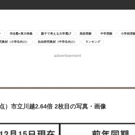
チ
河合塾×東大特集
親子で考える大学選び
高校受験
中学受験
小学校受
究教材（小学生向け）
自由研究教材（中学生向け）
ランキング
advertisement
点）市立川越2.64倍 2枚目の写真・画像