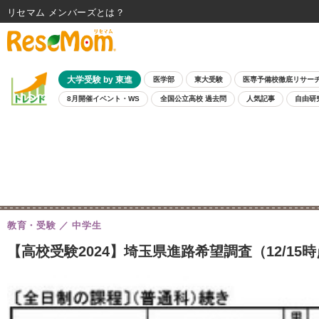
リセマム メンバーズ
大学受験 by 東進
医学部
東大受験
医専予備校徹底リサー
8月開催イベント・WS
全国公立高校 過去問
人気記事
自由研
教育・受験
中学生
【高校受験2024】埼玉県進路希望調査（12/15時