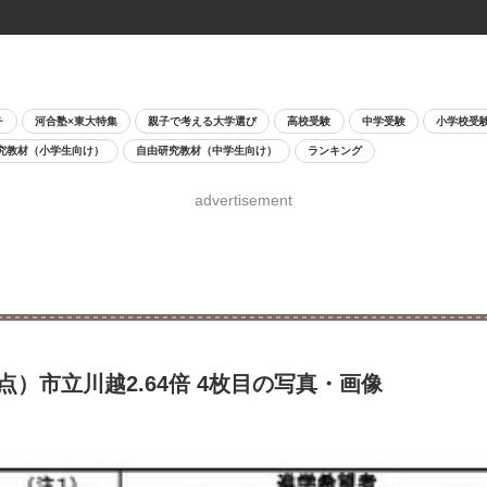
チ
河合塾×東大特集
親子で考える大学選び
高校受験
中学受験
小学校受
究教材（小学生向け）
自由研究教材（中学生向け）
ランキング
advertisement
点）市立川越2.64倍 4枚目の写真・画像