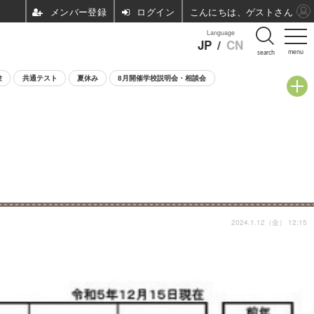
ログイン
こんにちは、ゲストさん
Language
JP
/
CN
menu
search
験
共通テスト
夏休み
8月開催学校説明会・相談会
2024.1.12（金） 12:15