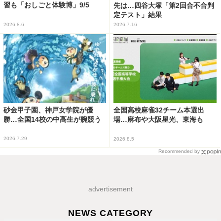
習も「おしごと体験博」9/5
先は…四谷大塚「第2回合不合判
定テスト」結果
2026.8.6
2026.7.16
砂金甲子園、神戸女学院が優
全国高校麻雀32チーム本選出
勝…全国14校の中高生が腕競う
場…麻布や大阪星光、東海も
2026.7.29
2026.8.5
Recommended by
advertisement
NEWS CATEGORY