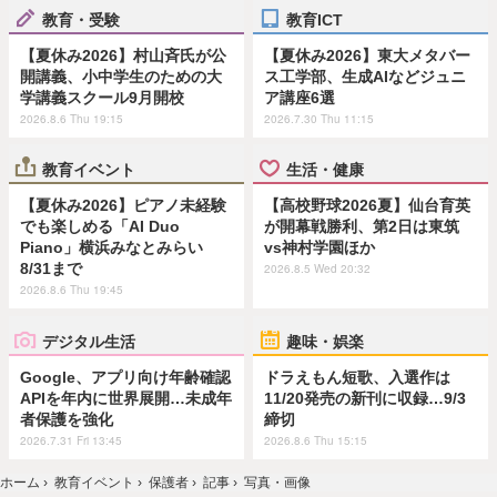
教育・受験
教育ICT
【夏休み2026】村山斉氏が公
【夏休み2026】東大メタバー
開講義、小中学生のための大
ス工学部、生成AIなどジュニ
学講義スクール9月開校
ア講座6選
2026.8.6 Thu 19:15
2026.7.30 Thu 11:15
教育イベント
生活・健康
【夏休み2026】ピアノ未経験
【高校野球2026夏】仙台育英
でも楽しめる「AI Duo
が開幕戦勝利、第2日は東筑
Piano」横浜みなとみらい
vs神村学園ほか
8/31まで
2026.8.5 Wed 20:32
2026.8.6 Thu 19:45
デジタル生活
趣味・娯楽
Google、アプリ向け年齢確認
ドラえもん短歌、入選作は
APIを年内に世界展開…未成年
11/20発売の新刊に収録…9/3
者保護を強化
締切
2026.7.31 Fri 13:45
2026.8.6 Thu 15:15
ホーム
›
教育イベント
›
保護者
›
記事
›
写真・画像