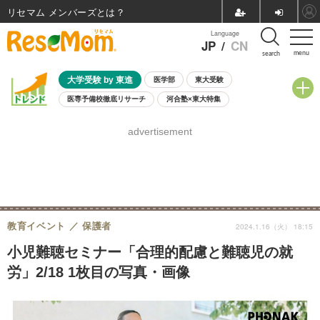
リセマム メンバーズ
Language
JP
/
CN
menu
search
大学受験 by 東進
医学部
東大受験
医専予備校徹底リサーチ
河合塾×東大特集
親子で考える大学選び
高校受験
中学受験
小学校受験
advertisement
共通テスト
夏休み
8月開催学校説明会・相談会
8月開催イベント・WS
全国公立高校 過去問
人気記事
自由研究教材（小学生向け）
自由研究教材（中学生向け）
ランキング
教育イベント
保護者
2024.1.16（火） 18:15
小児難聴セミナー「合理的配慮と難聴児の就
労」2/18 1枚目の写真・画像