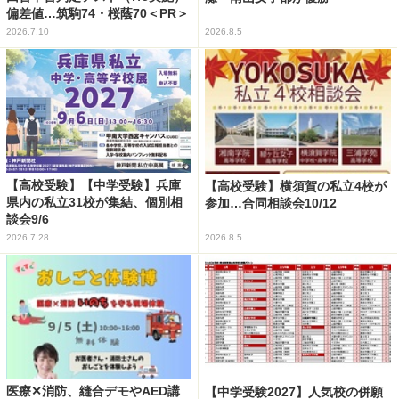
偏差値…筑駒74・桜蔭70＜PR＞
2026.7.10
2026.8.5
【高校受験】【中学受験】兵庫
【高校受験】横須賀の私立4校が
県内の私立31校が集結、個別相
参加…合同相談会10/12
談会9/6
2026.7.28
2026.8.5
医療✕消防、縫合デモやAED講
【中学受験2027】人気校の併願