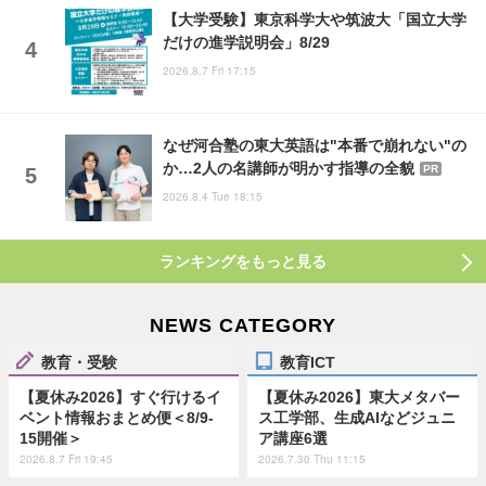
【大学受験】東京科学大や筑波大「国立大学
だけの進学説明会」8/29
2026.8.7 Fri 17:15
なぜ河合塾の東大英語は"本番で崩れない"の
か…2人の名講師が明かす指導の全貌
PR
2026.8.4 Tue 18:15
ランキングをもっと見る
NEWS CATEGORY
教育・受験
教育ICT
【夏休み2026】すぐ行けるイ
【夏休み2026】東大メタバー
ベント情報おまとめ便＜8/9-
ス工学部、生成AIなどジュニ
15開催＞
ア講座6選
2026.8.7 Fri 19:45
2026.7.30 Thu 11:15