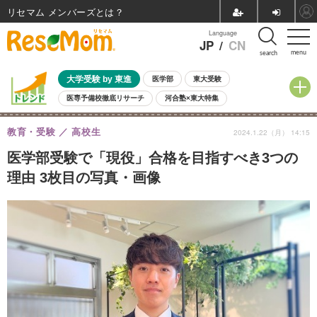
リセマム メンバーズ
Language
JP
/
CN
menu
search
大学受験 by 東進
医学部
東大受験
医専予備校徹底リサーチ
河合塾×東大特集
親子で考える大学選び
高校受験
中学受験
小学校受験
教育・受験
高校生
2024.1.22（月） 14:15
共通テスト
夏休み
8月開催学校説明会・相談会
8月開催イベント・WS
全国公立高校 過去問
人気記事
医学部受験で「現役」合格を目指すべき3つの
自由研究教材（小学生向け）
自由研究教材（中学生向け）
ランキング
理由 3枚目の写真・画像