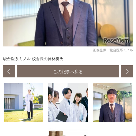
画像提供：駿台医系ミノル
駿台医系ミノル 校舎長の神林奏氏
この記事へ戻る