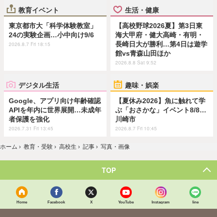
教育イベント
生活・健康
東京都市大「科学体験教室」
【高校野球2026夏】第3日東
24の実験企画…小中向け9/6
海大甲府・健大高崎・有明・
長崎日大が勝利…第4日は遊学
2026.8.7 Fri 18:15
館vs青森山田ほか
2026.8.8 Sat 9:52
デジタル生活
趣味・娯楽
Google、アプリ向け年齢確認
【夏休み2026】魚に触れて学
APIを年内に世界展開…未成年
ぶ「おさかな」イベント8/8…
者保護を強化
川崎市
2026.7.31 Fri 13:45
2026.8.7 Fri 10:45
ホーム
›
教育・受験
›
高校生
›
記事
›
写真・画像
TOP
Home
Facebook
X
YouTube
Instagram
line