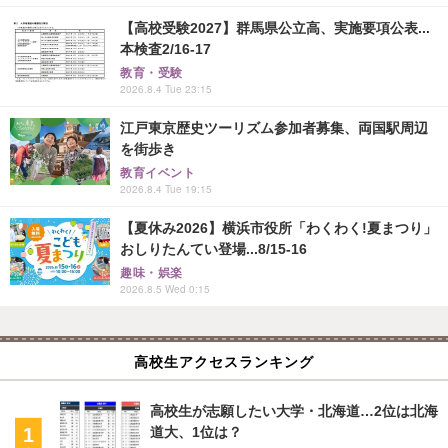
【高校受験2027】群馬県公立高、実施要項公表...
本検査2/16-17
教育・受験
2026.8.4 Tue 23:15
江戸東京歴史ツーリズム参加者募集、両国駅周辺
を街歩き
教育イベント
2026.8.4 Tue 19:15
【夏休み2026】横浜市役所「わくわく!夏まつり」
おしりたんてい登場...8/15-16
趣味・娯楽
2026.8.5 Wed 0:15
高校生アクセスランキング
高校生が志願したい大学・北海道…2位は北海
道大、1位は？