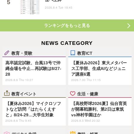
2026.8.4 Tue 19:45
ランキングをもっと見る
NEWS CATEGORY
教育・受験
教育ICT
高卒認定試験、台風13号で沖
【夏休み2026】東大メタバー
縄会場を中止…再試験は8/27-
ス工学部、生成AIなどジュニ
28
ア講座6選
2026.8.6 Thu 10:27
2026.7.30 Thu 11:15
教育イベント
生活・健康
【夏休み2026】マイクロソフ
【高校野球2026夏】仙台育英
トなど訪問「はたらくえす
が開幕戦勝利、第2日は東筑
と」8/24-29…大学生対象
vs神村学園ほか
2026.8.6 Thu 9:45
2026.8.5 Wed 20:32