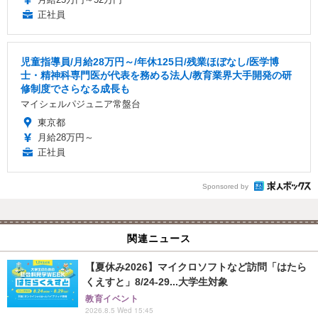
正社員
児童指導員/月給28万円～/年休125日/残業ほぼなし/医学博
士・精神科専門医が代表を務める法人/教育業界大手開発の研
修制度でさらなる成長も
マイシェルパジュニア常盤台
東京都
月給28万円～
正社員
Sponsored by
関連ニュース
【夏休み2026】マイクロソフトなど訪問「はたら
くえすと」8/24-29...大学生対象
教育イベント
2026.8.5 Wed 15:45