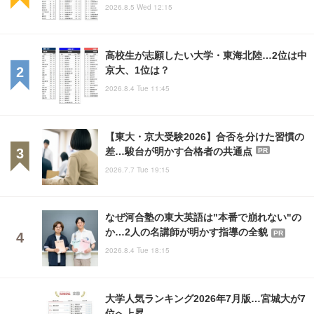
2026.8.5 Wed 12:15
高校生が志願したい大学・東海北陸…2位は中
京大、1位は？
2026.8.4 Tue 11:45
【東大・京大受験2026】合否を分けた習慣の
差…駿台が明かす合格者の共通点
PR
2026.7.7 Tue 19:15
なぜ河合塾の東大英語は"本番で崩れない"の
か…2人の名講師が明かす指導の全貌
PR
2026.8.4 Tue 18:15
大学人気ランキング2026年7月版…宮城大が7
位へ上昇