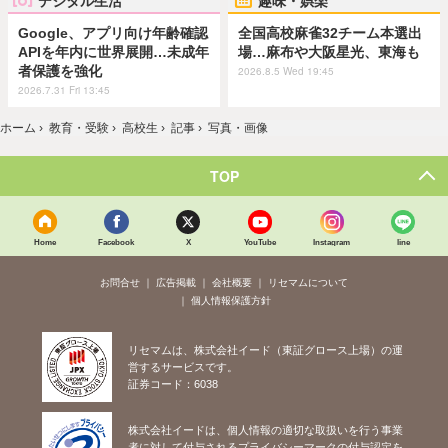
デジタル生活
趣味・娯楽
Google、アプリ向け年齢確認
全国高校麻雀32チーム本選出
APIを年内に世界展開…未成年
場…麻布や大阪星光、東海も
者保護を強化
2026.8.5 Wed 19:45
2026.7.31 Fri 13:45
ホーム
›
教育・受験
›
高校生
›
記事
›
写真・画像
TOP
Home
Facebook
X
YouTube
Instagram
line
お問合せ
広告掲載
会社概要
リセマムについて
個人情報保護方針
リセマムは、株式会社イード（東証グロース上場）の運
営するサービスです。
証券コード：6038
株式会社イードは、個人情報の適切な取扱いを行う事業
者に対して付与されるプライバシーマークの付与認定を