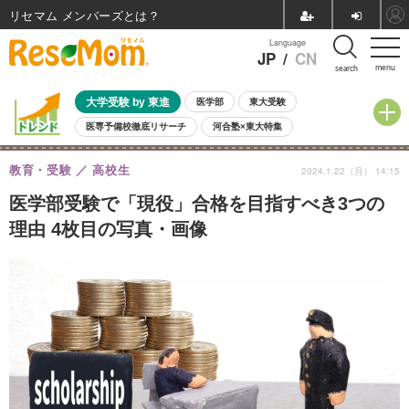
リセマム メンバーズ
Language
JP
/
CN
menu
search
大学受験 by 東進
医学部
東大受験
医専予備校徹底リサーチ
河合塾×東大特集
親子で考える大学選び
高校受験
中学受験
小学校受験
教育・受験
高校生
2024.1.22（月） 14:15
共通テスト
夏休み
8月開催学校説明会・相談会
8月開催イベント・WS
全国公立高校 過去問
人気記事
医学部受験で「現役」合格を目指すべき3つの
自由研究教材（小学生向け）
自由研究教材（中学生向け）
ランキング
理由 4枚目の写真・画像