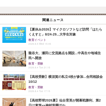
関連ニュース
【夏休み2026】マイクロソフトなど訪問「はたら
くえすと」8/24-29...大学生対象
教育イベント
2026.8.5 Wed 15:45
龍谷大、瀬田に交流拠点を開設...中高生や地域住
民へ開放
教育・受験
2026.8.4 Tue 21:15
【高校受験】横須賀の私立4校が参加...合同相談会
10/12
教育・受験
2026.8.4 Tue 17:15
【高校野球2026夏】仙台育英が開幕戦勝利、第2
日は東筑vs神村学園ほか