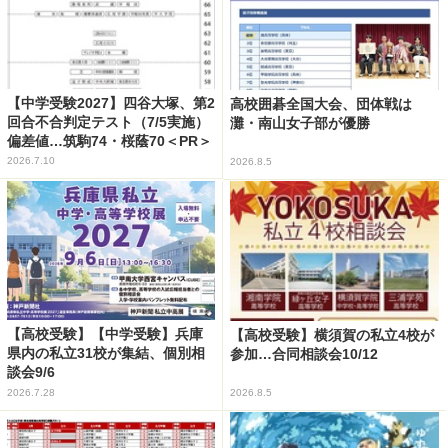
【中学受験2027】四谷大塚、第2
高校囲碁全国大会、団体戦は
回合不合判定テスト（7/5実施）
灘・南山女子部が優勝
偏差値…筑駒74・桜蔭70＜PR＞
2026.7.10
2026.8.5
【高校受験】【中学受験】兵庫
【高校受験】横須賀の私立4校が
県内の私立31校が集結、個別相
参加…合同相談会10/12
談会9/6
2026.7.28
2026.8.5