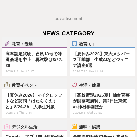
advertisement
NEWS CATEGORY
教育・受験
教育ICT
高卒認定試験、台風13号で沖
【夏休み2026】東大メタバー
縄会場を中止…再試験は8/27-
ス工学部、生成AIなどジュニ
28
ア講座6選
2026.8.6 Thu 10:27
2026.7.30 Thu 11:15
教育イベント
生活・健康
【夏休み2026】マイクロソフ
【高校野球2026夏】仙台育英
トなど訪問「はたらくえす
が開幕戦勝利、第2日は東筑
と」8/24-29…大学生対象
vs神村学園ほか
2026.8.6 Thu 9:45
2026.8.5 Wed 20:32
デジタル生活
趣味・娯楽
Google、アプリ向け年齢確認
全国高校麻雀32チーム本選出