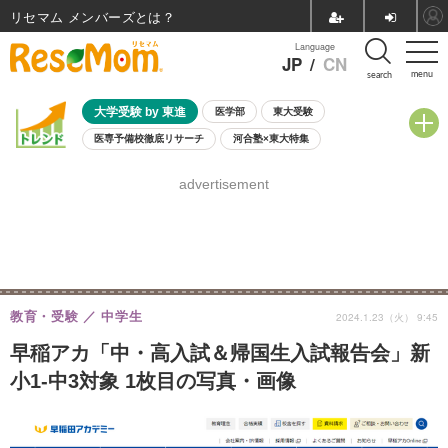
リセマム メンバーズ
Language
JP
/
CN
menu
search
大学受験 by 東進
医学部
東大受験
医専予備校徹底リサーチ
河合塾×東大特集
親子で考える大学選び
高校受験
中学受験
小学校受験
advertisement
共通テスト
夏休み
8月開催学校説明会・相談会
8月開催イベント・WS
全国公立高校 過去問
人気記事
自由研究教材（小学生向け）
自由研究教材（中学生向け）
ランキング
教育・受験
中学生
2024.1.23（火） 9:45
早稲アカ「中・高入試＆帰国生入試報告会」新
小1-中3対象 1枚目の写真・画像