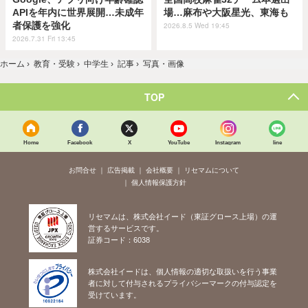
APIを年内に世界展開…未成年
場…麻布や大阪星光、東海も
者保護を強化
2026.8.5 Wed 19:45
2026.7.31 Fri 13:45
ホーム
›
教育・受験
›
中学生
›
記事
›
写真・画像
TOP
Home
Facebook
X
YouTube
Instagram
line
お問合せ
広告掲載
会社概要
リセマムについて
個人情報保護方針
リセマムは、株式会社イード（東証グロース上場）の運
営するサービスです。
証券コード：6038
株式会社イードは、個人情報の適切な取扱いを行う事業
者に対して付与されるプライバシーマークの付与認定を
受けています。