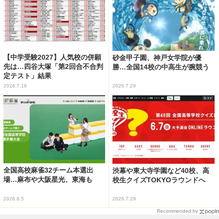
【中学受験2027】人気校の併願
砂金甲子園、神戸女学院が優
先は…四谷大塚「第2回合不合判
勝…全国14校の中高生が腕競う
定テスト」結果
2026.7.16
2026.7.29
全国高校麻雀32チーム本選出
渋幕や東大寺学園など40校、高
場…麻布や大阪星光、東海も
校生クイズTOKYOラウンドへ
2026.8.5
2026.7.29
Recommended by