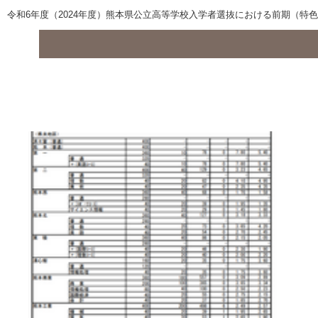
令和6年度（2024年度）熊本県公立高等学校入学者選抜における前期（特