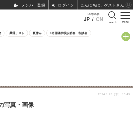
ログイン
こんにちは、ゲストさん
Language
JP
/
CN
menu
search
験
共通テスト
夏休み
8月開催学校説明会・相談会
2024.1.25（木） 15:45
目の写真・画像