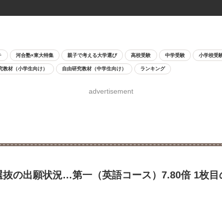
チ
河合塾×東大特集
親子で考える大学選び
高校受験
中学受験
小学校受
究教材（小学生向け）
自由研究教材（中学生向け）
ランキング
advertisement
抜の出願状況…第一（英語コース）7.80倍 1枚