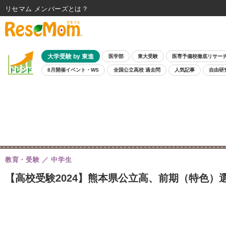
リセマム メンバーズ
大学受験 by 東進
医学部
東大受験
医専予備校徹底リサー
8月開催イベント・WS
全国公立高校 過去問
人気記事
自由研
教育・受験
中学生
【高校受験2024】熊本県公立高、前期（特色）選