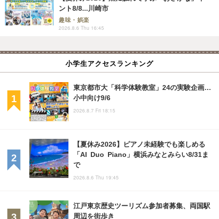
ント8/8...川崎市
趣味・娯楽
2026.8.6 Thu 16:45
小学生アクセスランキング
東京都市大「科学体験教室」24の実験企画…
小中向け9/6
2026.8.7 Fri 18:15
【夏休み2026】ピアノ未経験でも楽しめる
「AI Duo Piano」横浜みなとみらい8/31ま
で
2026.8.6 Thu 19:45
江戸東京歴史ツーリズム参加者募集、両国駅
周辺を街歩き