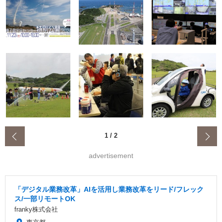
‹
1
/
2
advertisement
「デジタル業務改革」AIを活用し業務改革をリード/フレック
ス/一部リモートOK
franky株式会社