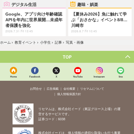
デジタル生活
趣味・娯楽
Google、アプリ向け年齢確認
【夏休み2026】魚に触れて学
APIを年内に世界展開…未成年
ぶ「おさかな」イベント8/8…
者保護を強化
川崎市
2026.7.31 Fri 13:45
2026.8.7 Fri 10:45
ホーム
›
教育イベント
›
小学生
›
記事
›
写真・画像
TOP
Home
Facebook
X
YouTube
Instagram
line
お問合せ
広告掲載
会社概要
リセマムについて
個人情報保護方針
リセマムは、株式会社イード（東証グロース上場）の運
営するサービスです。
証券コード：6038
株式会社イードは、個人情報の適切な取扱いを行う事業