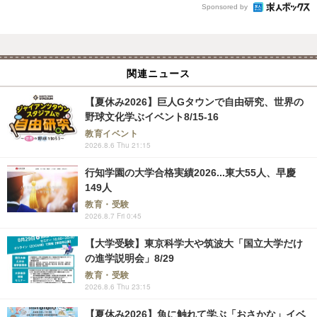
Sponsored by
関連ニュース
【夏休み2026】巨人Gタウンで自由研究、世界の
野球文化学ぶイベント8/15-16
教育イベント
2026.8.6 Thu 21:15
行知学園の大学合格実績2026...東大55人、早慶
149人
教育・受験
2026.8.7 Fri 0:45
【大学受験】東京科学大や筑波大「国立大学だけ
の進学説明会」8/29
教育・受験
2026.8.6 Thu 23:15
【夏休み2026】魚に触れて学ぶ「おさかな」イベ