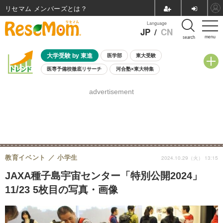
リセマム メンバーズ
Language
JP
/
CN
menu
search
大学受験 by 東進
医学部
東大受験
医専予備校徹底リサーチ
河合塾×東大特集
親子で考える大学選び
高校受験
中学受験
小学校受験
advertisement
共通テスト
夏休み
8月開催学校説明会・相談会
8月開催イベント・WS
全国公立高校 過去問
人気記事
自由研究教材（小学生向け）
自由研究教材（中学生向け）
ランキング
教育イベント
小学生
2024.10.29（火） 13:15
JAXA種子島宇宙センター「特別公開2024」
11/23 5枚目の写真・画像