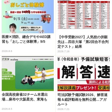
医療✕消防、縫合デモやAED講
【中学受験2027】人気校の併願
習も「おしごと体験博」9/5
先は…四谷大塚「第2回合不合判
定テスト」結果
2026.8.6
2026.7.16
全国高校麻雀32チーム本選出
司法試験予備試験2026、解答速
場…麻布や大阪星光、東海も
報＆総評動画を無料公開…アガ
ルート
2026.8.5
2026.7.21