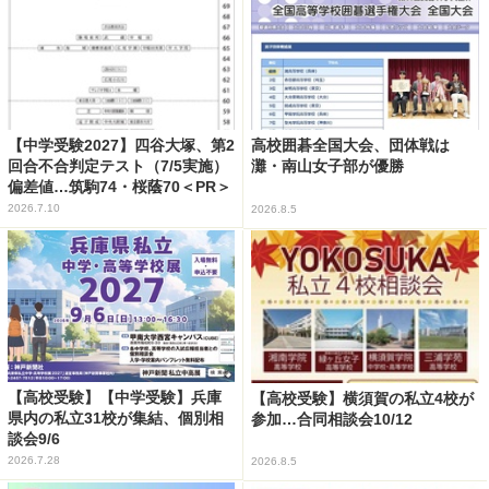
【中学受験2027】四谷大塚、第2
高校囲碁全国大会、団体戦は
回合不合判定テスト（7/5実施）
灘・南山女子部が優勝
偏差値…筑駒74・桜蔭70＜PR＞
2026.7.10
2026.8.5
【高校受験】【中学受験】兵庫
【高校受験】横須賀の私立4校が
県内の私立31校が集結、個別相
参加…合同相談会10/12
談会9/6
2026.7.28
2026.8.5