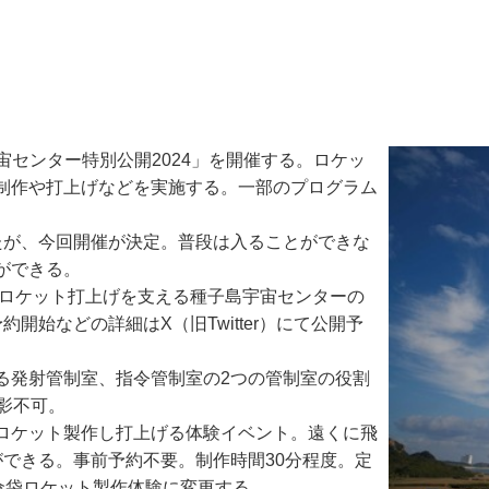
宇宙センター特別公開2024」を開催する。ロケッ
制作や打上げなどを実施する。一部のプログラム
が、今回開催が決定。普段は入ることができな
ができる。
、ロケット打上げを支える種子島宇宙センターの
開始などの詳細はX（旧Twitter）にて公開予
る発射管制室、指令管制室の2つの管制室の役割
影不可。
ロケット製作し打上げる体験イベント。遠くに飛
ができる。事前予約不要。制作時間30分程度。定
傘袋ロケット製作体験に変更する。