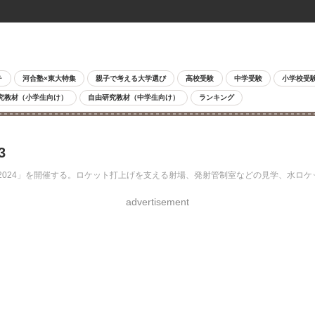
チ
河合塾×東大特集
親子で考える大学選び
高校受験
中学受験
小学校受
究教材（小学生向け）
自由研究教材（中学生向け）
ランキング
3
公開2024」を開催する。ロケット打上げを支える射場、発射管制室などの見学、水
advertisement