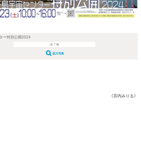
ー特別公開2024
全 7 枚
拡大写真
《宮内みりる》