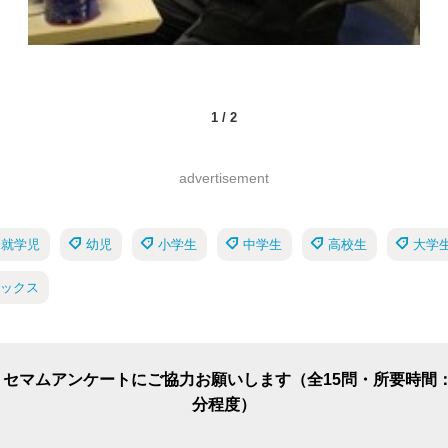
1
/
2
advertisement
未就学児
幼児
小学生
中学生
高校生
大学
ピックス
リセマムアンケートにご協力お願いします（全15問・所要時間：
分程度）