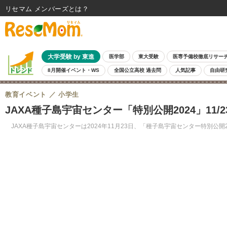
リセマム メンバーズ
大学受験 by 東進
医学部
東大受験
医専予備校徹底リサー
8月開催イベント・WS
全国公立高校 過去問
人気記事
自由研
教育イベント
小学生
JAXA種子島宇宙センター「特別公開2024」11/2
JAXA種子島宇宙センターは2024年11月23日、「種子島宇宙センター特別