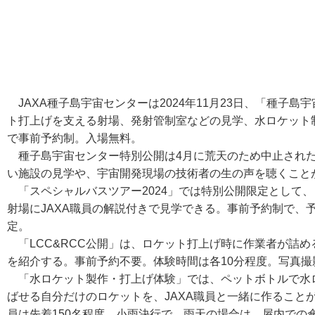
JAXA種子島宇宙センターは2024年11月23日、「種子島
ト打上げを支える射場、発射管制室などの見学、水ロケット
で事前予約制。入場無料。
種子島宇宙センター特別公開は4月に荒天のため中止された
い施設の見学や、宇宙開発現場の技術者の生の声を聴くこと
「スペシャルバスツアー2024」では特別公開限定として
射場にJAXA職員の解説付きで見学できる。事前予約制で、予約
定。
「LCC&RCC公開」は、ロケット打上げ時に作業者が詰め
を紹介する。事前予約不要。体験時間は各10分程度。写真撮
「水ロケット製作・打上げ体験」では、ペットボトルで水
ばせる自分だけのロケットを、JAXA職員と一緒に作ること
員は先着150名程度。小雨決行で、雨天の場合は、屋内での