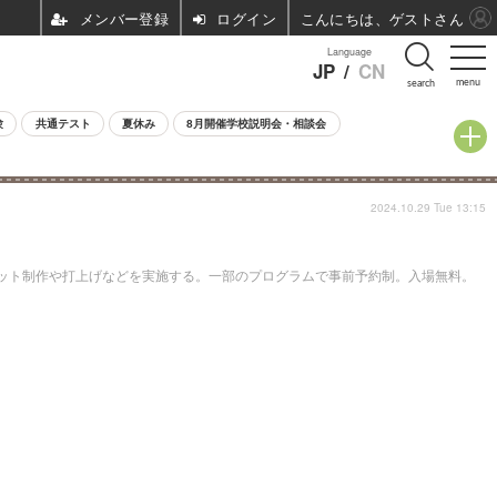
ログイン
こんにちは、ゲストさん
Language
JP
/
CN
menu
search
験
共通テスト
夏休み
8月開催学校説明会・相談会
2024.10.29 Tue 13:15
ロケット制作や打上げなどを実施する。一部のプログラムで事前予約制。入場無料。