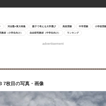
チ
河合塾×東大特集
親子で考える大学選び
高校受験
中学受験
小学校受
究教材（小学生向け）
自由研究教材（中学生向け）
ランキング
advertisement
23 7枚目の写真・画像