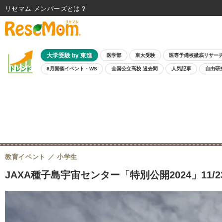
リセマム メンバーズ
大学受験 by 東進
医学部
東大受験
医専予備校徹底リサー
8月開催イベント・WS
全国公立高校 過去問
人気記事
自由研
教育イベント
小学生
JAXA種子島宇宙センター「特別公開2024」11/