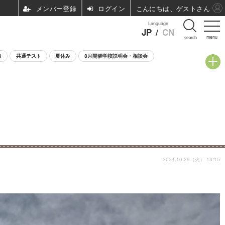
ログイン
こんにちは、ゲストさん
Language
JP
/
CN
menu
search
験
共通テスト
夏休み
8月開催学校説明会・相談会
2024.10.29（火） 13:15