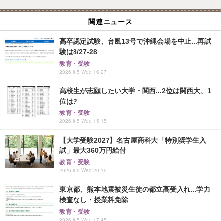
関連ニュース
高卒認定試験、台風13号で沖縄会場を中止...再試
験は8/27-28
教育・受験
2026.8.5 Wed 16:27
高校生が志願したい大学・関西...2位は関西大、1
位は?
教育・受験
2026.8.5 Wed 15:15
【大学受験2027】名古屋商科大「特別奨学生入
試」最大360万円給付
教育・受験
2026.8.5 Wed 20:15
東京都、熊本地震被災生徒の都立高受入れ...学力
検査なし・授業料免除
教育・受験
2026.8.5 Wed 17:45