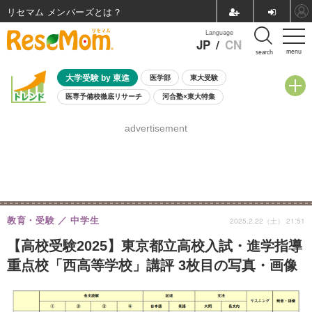
リセマム メンバーズ
Language
JP
/
CN
menu
search
大学受験 by 東進
医学部
東大受験
医専予備校徹底リサーチ
河合塾×東大特集
親子で考える大学選び
高校受験
中学受験
小学校受験
advertisement
共通テスト
夏休み
8月開催学校説明会・相談会
8月開催イベント・WS
全国公立高校 過去問
人気記事
自由研究教材（小学生向け）
自由研究教材（中学生向け）
ランキング
教育・受験
中学生
2025.2.22（土） 21:51
【高校受験2025】東京都立高校入試・進学指導
重点校「西高等学校」講評 3枚目の写真・画像