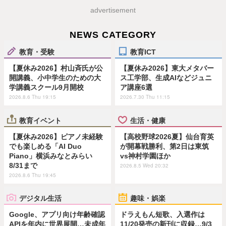
advertisement
NEWS CATEGORY
教育・受験
教育ICT
【夏休み2026】村山斉氏が公
【夏休み2026】東大メタバー
開講義、小中学生のための大
ス工学部、生成AIなどジュニ
学講義スクール9月開校
ア講座6選
2026.8.6 Thu 19:15
2026.7.30 Thu 11:15
教育イベント
生活・健康
【夏休み2026】ピアノ未経験
【高校野球2026夏】仙台育英
でも楽しめる「AI Duo
が開幕戦勝利、第2日は東筑
Piano」横浜みなとみらい
vs神村学園ほか
8/31まで
2026.8.5 Wed 20:32
2026.8.6 Thu 19:45
デジタル生活
趣味・娯楽
Google、アプリ向け年齢確認
ドラえもん短歌、入選作は
APIを年内に世界展開…未成年
11/20発売の新刊に収録…9/3