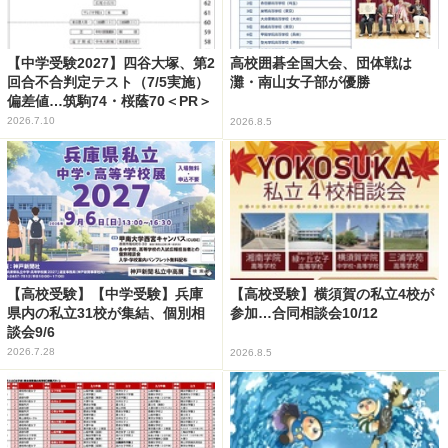
【中学受験2027】四谷大塚、第2
高校囲碁全国大会、団体戦は
回合不合判定テスト（7/5実施）
灘・南山女子部が優勝
偏差値…筑駒74・桜蔭70＜PR＞
2026.7.10
2026.8.5
【高校受験】【中学受験】兵庫
【高校受験】横須賀の私立4校が
県内の私立31校が集結、個別相
参加…合同相談会10/12
談会9/6
2026.7.28
2026.8.5