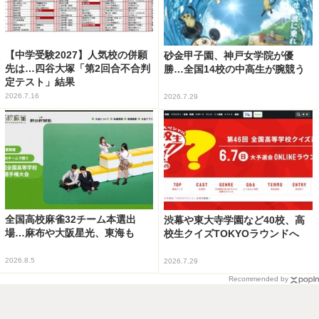
【中学受験2027】人気校の併願
砂金甲子園、神戸女学院が優
先は…四谷大塚「第2回合不合判
勝…全国14校の中高生が腕競う
定テスト」結果
2026.7.16
2026.7.29
全国高校麻雀32チーム本選出
渋幕や東大寺学園など40校、高
場…麻布や大阪星光、東海も
校生クイズTOKYOラウンドへ
2026.8.5
2026.7.29
Recommended by