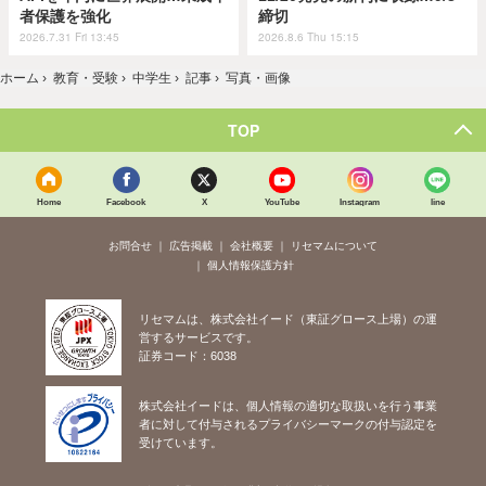
者保護を強化
締切
2026.7.31 Fri 13:45
2026.8.6 Thu 15:15
ホーム
›
教育・受験
›
中学生
›
記事
›
写真・画像
TOP
Home
Facebook
X
YouTube
Instagram
line
お問合せ
広告掲載
会社概要
リセマムについて
個人情報保護方針
リセマムは、株式会社イード（東証グロース上場）の運
営するサービスです。
証券コード：6038
株式会社イードは、個人情報の適切な取扱いを行う事業
者に対して付与されるプライバシーマークの付与認定を
受けています。