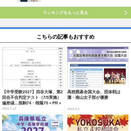
ランキングをもっと見る
こちらの記事もおすすめ
【中学受験2027】四谷大塚、第2
高校囲碁全国大会、団体戦は
回合不合判定テスト（7/5実施）
灘・南山女子部が優勝
偏差値…筑駒74・桜蔭70＜PR＞
2026.7.10
2026.8.5