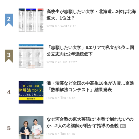
高校生が志願したい大学・北海道…2位は北海
道大、1位は？
2026.8.5 Wed 12:15
「志願したい大学」6エリアで私立が1位…国
公立志向は2年連続低下
2026.7.28 Tue 17:27
灘・渋幕など全国の中高生18名が入賞…京進
「数学解法コンテスト」結果発表
2026.8.6 Thu 16:15
なぜ河合塾の東大英語は"本番で崩れない"の
か…2人の名講師が明かす指導の全貌
PR
2026.8.4 Tue 18:15