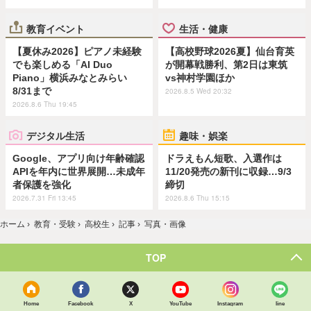
教育イベント
生活・健康
【夏休み2026】ピアノ未経験
【高校野球2026夏】仙台育英
でも楽しめる「AI Duo
が開幕戦勝利、第2日は東筑
Piano」横浜みなとみらい
vs神村学園ほか
8/31まで
2026.8.5 Wed 20:32
2026.8.6 Thu 19:45
デジタル生活
趣味・娯楽
Google、アプリ向け年齢確認
ドラえもん短歌、入選作は
APIを年内に世界展開…未成年
11/20発売の新刊に収録…9/3
者保護を強化
締切
2026.7.31 Fri 13:45
2026.8.6 Thu 15:15
ホーム
›
教育・受験
›
高校生
›
記事
›
写真・画像
TOP
Home
Facebook
X
YouTube
Instagram
line