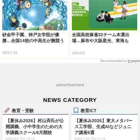
砂金甲子園、神戸女学院が優
全国高校麻雀32チーム本選出
勝…全国14校の中高生が腕競う
場…麻布や大阪星光、東海も
2026.7.29
2026.8.5
Recommended by
advertisement
NEWS CATEGORY
教育・受験
教育ICT
【夏休み2026】村山斉氏が公
【夏休み2026】東大メタバー
開講義、小中学生のための大
ス工学部、生成AIなどジュニ
学講義スクール9月開校
ア講座6選
2026.8.6 Thu 19:15
2026.7.30 Thu 11:15