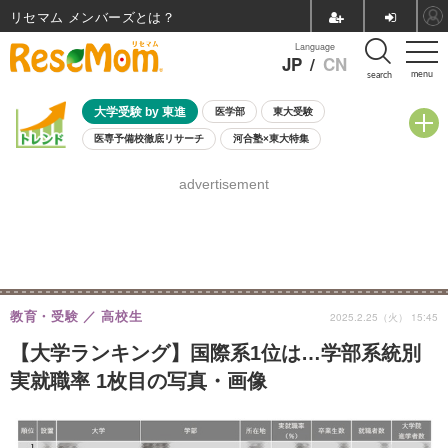
リセマム メンバーズ
Language
JP
/
CN
menu
search
大学受験 by 東進
医学部
東大受験
医専予備校徹底リサーチ
河合塾×東大特集
親子で考える大学選び
高校受験
中学受験
小学校受験
advertisement
共通テスト
夏休み
8月開催学校説明会・相談会
8月開催イベント・WS
全国公立高校 過去問
人気記事
自由研究教材（小学生向け）
自由研究教材（中学生向け）
ランキング
教育・受験
高校生
2025.2.25（火） 15:45
【大学ランキング】国際系1位は…学部系統別
実就職率 1枚目の写真・画像