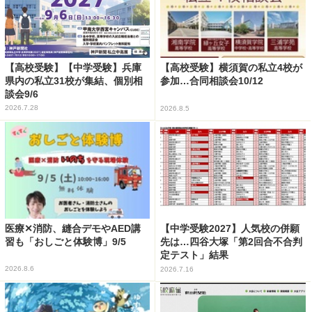
【高校受験】【中学受験】兵庫
【高校受験】横須賀の私立4校が
県内の私立31校が集結、個別相
参加…合同相談会10/12
談会9/6
2026.7.28
2026.8.5
医療✕消防、縫合デモやAED講
【中学受験2027】人気校の併願
習も「おしごと体験博」9/5
先は…四谷大塚「第2回合不合判
定テスト」結果
2026.8.6
2026.7.16