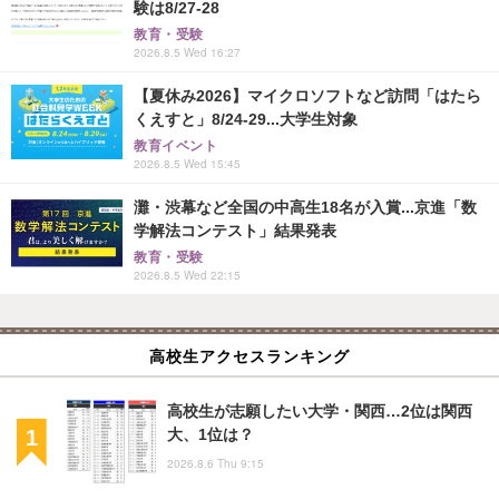
験は8/27-28
教育・受験
2026.8.5 Wed 16:27
【夏休み2026】マイクロソフトなど訪問「はたら
くえすと」8/24-29...大学生対象
教育イベント
2026.8.5 Wed 15:45
灘・渋幕など全国の中高生18名が入賞...京進「数
学解法コンテスト」結果発表
教育・受験
2026.8.5 Wed 22:15
高校生アクセスランキング
高校生が志願したい大学・関西…2位は関西
大、1位は？
2026.8.6 Thu 9:15