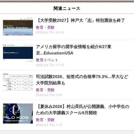
関連ニュース
【大学受験2027】神戸大「志」特別選抜を終了
教育・受験
2026.8.6 Thu 19:15
アメリカ留学の奨学金情報を紹介8/27東
京...EducationUSA
教育イベント
2026.8.6 Thu 17:15
司法試験2026、短答式の合格率79.3%...早大など
大学院別結果も
教育・受験
2026.8.6 Thu 0:45
【夏休み2026】村山斉氏が公開講義、小中学生の
ための大学講義スクール9月開校
教育・受験
2026.8.6 Thu 1:15