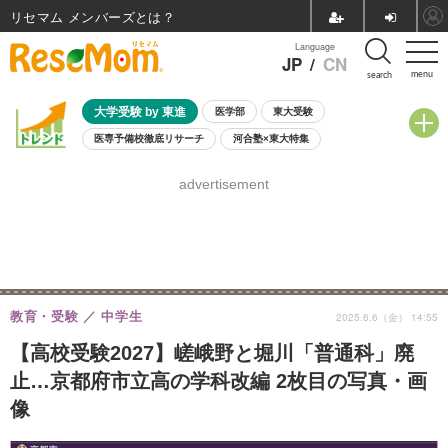
リセマム メンバーズ
Language
JP
/
CN
menu
search
大学受験 by 東進
医学部
東大受験
医専予備校徹底リサーチ
河合塾×東大特集
親子で考える大学選び
高校受験
中学受験
小学校受験
advertisement
共通テスト
夏休み
8月開催学校説明会・相談会
8月開催イベント・WS
全国公立高校 過去問
人気記事
自由研究教材（小学生向け）
自由研究教材（中学生向け）
ランキング
教育・受験
中学生
2025.6.6（金） 14:55
【高校受験2027】嵯峨野と堀川「普通科」廃
止…京都府市立高の学科改編 2枚目の写真・画
像