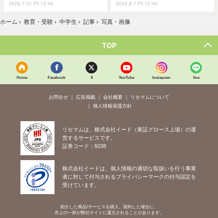
2026.7.31 Fri 13:45
2026.8.7 Fri 10:45
ホーム
›
教育・受験
›
中学生
›
記事
›
写真・画像
TOP
Home
Facebook
X
YouTube
Instagram
line
お問合せ
広告掲載
会社概要
リセマムについて
個人情報保護方針
リセマムは、株式会社イード（東証グロース上場）の運
営するサービスです。
証券コード：6038
株式会社イードは、個人情報の適切な取扱いを行う事業
者に対して付与されるプライバシーマークの付与認定を
受けています。
紹介した商品/サービスを購入、契約した場合に、
売上の一部が弊社サイトに還元されることがあります。