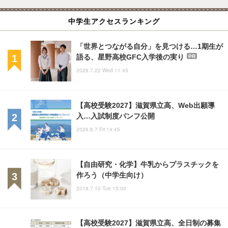
中学生アクセスランキング
「世界とつながる自分」を見つける…1期生が
語る、星野高校GFC入学後の実り
PR
2026.7.22 Wed 11:45
【高校受験2027】滋賀県立高、Web出願導
入…入試制度パンフ公開
2026.8.7 Fri 14:45
【自由研究・化学】牛乳からプラスチックを
作ろう（中学生向け）
2018.7.10 Tue 15:00
【高校受験2027】滋賀県立高、全日制の募集