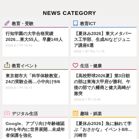
NEWS CATEGORY
教育・受験
教育ICT
行知学園の大学合格実績
【夏休み2026】東大メタバー
2026…東大55人、早慶149人
ス工学部、生成AIなどジュニ
ア講座6選
2026.8.7 Fri 18:45
2026.7.30 Thu 11:15
教育イベント
生活・健康
東京都市大「科学体験教室」
【高校野球2026夏】第3日朝
24の実験企画…小中向け9/6
の部は東海大甲府が勝利、午
後の部で八幡商と健大高崎が
2026.8.7 Fri 18:15
激突
2026.8.7 Fri 12:45
デジタル生活
趣味・娯楽
Google、アプリ向け年齢確認
【夏休み2026】魚に触れて学
APIを年内に世界展開…未成年
ぶ「おさかな」イベント8/8…
者保護を強化
川崎市