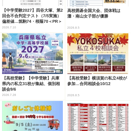
【中学受験2027】四谷大塚、第2
高校囲碁全国大会、団体戦は
回合不合判定テスト（7/5実施）
灘・南山女子部が優勝
偏差値…筑駒74・桜蔭70＜PR＞
2026.7.10
2026.8.5
【高校受験】【中学受験】兵庫
【高校受験】横須賀の私立4校が
県内の私立31校が集結、個別相
参加…合同相談会10/12
談会9/6
2026.7.28
2026.8.5