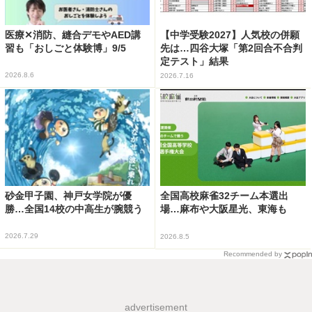
医療✕消防、縫合デモやAED講
【中学受験2027】人気校の併願
習も「おしごと体験博」9/5
先は…四谷大塚「第2回合不合判
定テスト」結果
2026.8.6
2026.7.16
砂金甲子園、神戸女学院が優
全国高校麻雀32チーム本選出
勝…全国14校の中高生が腕競う
場…麻布や大阪星光、東海も
2026.7.29
2026.8.5
Recommended by
advertisement