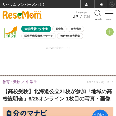
リセマム メンバーズ
Language
JP
/
CN
menu
search
大学受験 by 東進
医学部
東大受験
医専予備校徹底リサーチ
河合塾×東大特集
親子で考える大学選び
高校受験
中学受験
小学校受験
advertisement
共通テスト
夏休み
8月開催学校説明会・相談会
8月開催イベント・WS
全国公立高校 過去問
人気記事
自由研究教材（小学生向け）
自由研究教材（中学生向け）
ランキング
教育・受験
中学生
2025.6.9（月） 18:15
【高校受験】北海道公立21校が参加「地域の高
校説明会」6/28オンライン 1枚目の写真・画像