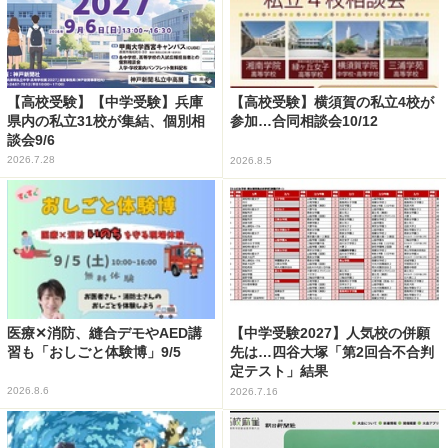
【高校受験】【中学受験】兵庫
【高校受験】横須賀の私立4校が
県内の私立31校が集結、個別相
参加…合同相談会10/12
談会9/6
2026.7.28
2026.8.5
医療✕消防、縫合デモやAED講
【中学受験2027】人気校の併願
習も「おしごと体験博」9/5
先は…四谷大塚「第2回合不合判
定テスト」結果
2026.8.6
2026.7.16