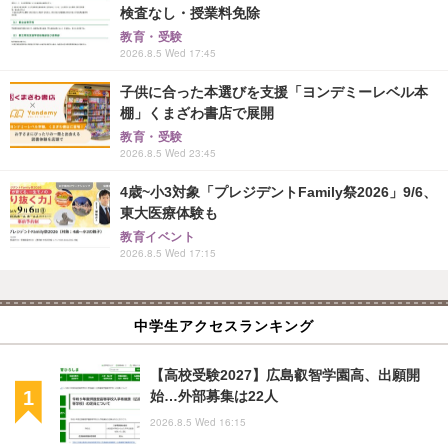
検査なし・授業料免除
教育・受験
2026.8.5 Wed 17:45
子供に合った本選びを支援「ヨンデミーレベル本
棚」くまざわ書店で展開
教育・受験
2026.8.5 Wed 23:45
4歳~小3対象「プレジデントFamily祭2026」9/6、
東大医療体験も
教育イベント
2026.8.5 Wed 17:15
中学生アクセスランキング
【高校受験2027】広島叡智学園高、出願開
始…外部募集は22人
2026.8.5 Wed 16:15