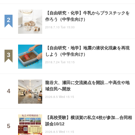
【自由研究・化学】牛乳からプラスチックを
作ろう（中学生向け）
2018.7.10 Tue 15:00
【自由研究・地学】地震の液状化現象を再現
しよう（中学生向け）
2018.7.24 Tue 10:15
龍谷大、瀬田に交流拠点を開設…中高生や地
域住民へ開放
2026.8.5 Wed 15:15
【高校受験】横須賀の私立4校が参加…合同相
談会10/12
2026.8.5 Wed 11:15