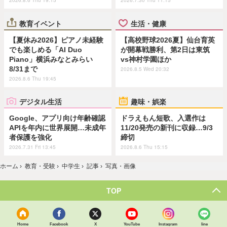
2026.8.6 Thu 19:15
2026.7.30 Thu 11:15
教育イベント
生活・健康
【夏休み2026】ピアノ未経験
【高校野球2026夏】仙台育英
でも楽しめる「AI Duo
が開幕戦勝利、第2日は東筑
Piano」横浜みなとみらい
vs神村学園ほか
8/31まで
2026.8.5 Wed 20:32
2026.8.6 Thu 19:45
デジタル生活
趣味・娯楽
Google、アプリ向け年齢確認
ドラえもん短歌、入選作は
APIを年内に世界展開…未成年
11/20発売の新刊に収録…9/3
者保護を強化
締切
2026.7.31 Fri 13:45
2026.8.6 Thu 15:15
ホーム
›
教育・受験
›
中学生
›
記事
›
写真・画像
TOP
Home
Facebook
X
YouTube
Instagram
line