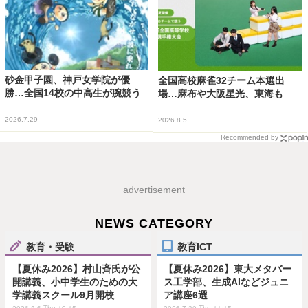
砂金甲子園、神戸女学院が優
全国高校麻雀32チーム本選出
勝…全国14校の中高生が腕競う
場…麻布や大阪星光、東海も
2026.7.29
2026.8.5
Recommended by
advertisement
NEWS CATEGORY
教育・受験
教育ICT
【夏休み2026】村山斉氏が公
【夏休み2026】東大メタバー
開講義、小中学生のための大
ス工学部、生成AIなどジュニ
学講義スクール9月開校
ア講座6選