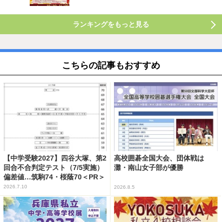
ランキングをもっと見る
こちらの記事もおすすめ
【中学受験2027】四谷大塚、第2
高校囲碁全国大会、団体戦は
回合不合判定テスト（7/5実施）
灘・南山女子部が優勝
偏差値…筑駒74・桜蔭70＜PR＞
2026.7.10
2026.8.5