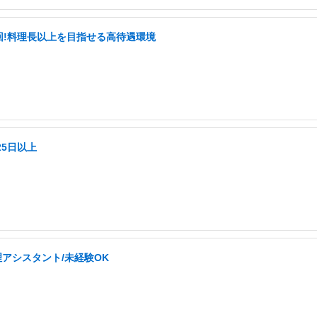
2回!料理長以上を目指せる高待遇環境
25日以上
理アシスタント/未経験OK