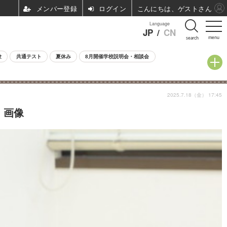
ログイン
こんにちは、ゲストさん
Language
JP
/
CN
menu
search
験
共通テスト
夏休み
8月開催学校説明会・相談会
2025.7.18（金） 17:45
・画像