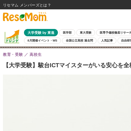
リセマム メンバーズ
大学受験 by 東進
医学部
東大受験
医専予備校徹底リサー
8月開催イベント・WS
全国公立高校 過去問
人気記事
自由研
教育・受験
高校生
【大学受験】駿台ICTマイスターがいる安心を全