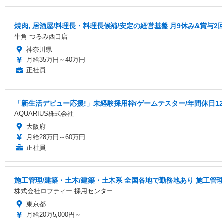
焼肉, 居酒屋/料理長・料理長候補/安定の経営基盤 月9休み&賞与
牛角 つるみ西口店
神奈川県
月給35万円～40万円
正社員
「新生活デビュー応援!」未経験採用枠/ゲームテスター/年間休日1
AQUARIUS株式会社
大阪府
月給28万円～60万円
正社員
施工管理/建築・土木/建築・土木系 全国各地で勤務地あり 施工管
株式会社ロフティー 採用センター
東京都
月給20万5,000円～