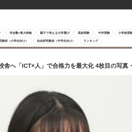
チ
河合塾×東大特集
親子で考える大学選び
高校受験
中学受験
小学校受
究教材（小学生向け）
自由研究教材（中学生向け）
ランキング
校舎へ「ICT×人」で合格力を最大化 4枚目の写真