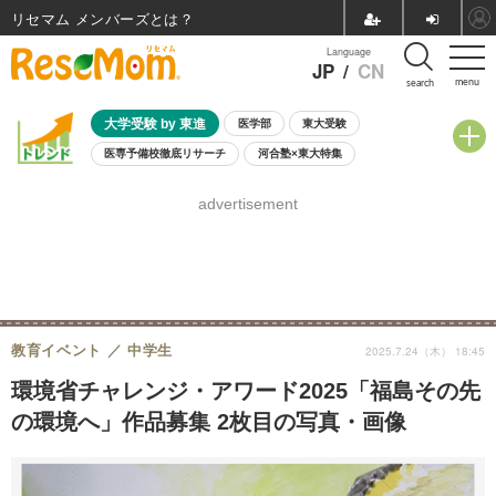
リセマム メンバーズ
Language
JP
/
CN
menu
search
大学受験 by 東進
医学部
東大受験
医専予備校徹底リサーチ
河合塾×東大特集
親子で考える大学選び
高校受験
中学受験
小学校受験
advertisement
共通テスト
夏休み
8月開催学校説明会・相談会
8月開催イベント・WS
全国公立高校 過去問
人気記事
自由研究教材（小学生向け）
自由研究教材（中学生向け）
ランキング
教育イベント
中学生
2025.7.24（木） 18:45
環境省チャレンジ・アワード2025「福島その先
の環境へ」作品募集 2枚目の写真・画像