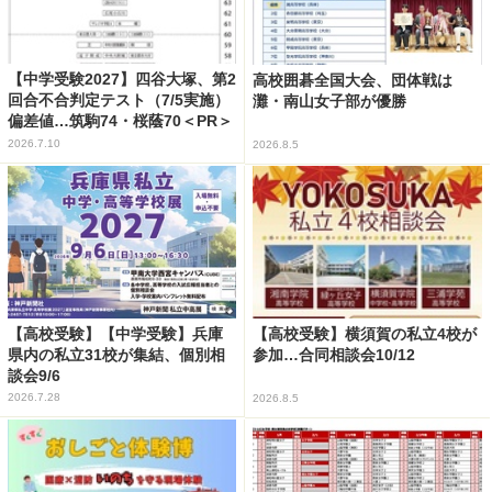
【中学受験2027】四谷大塚、第2
高校囲碁全国大会、団体戦は
回合不合判定テスト（7/5実施）
灘・南山女子部が優勝
偏差値…筑駒74・桜蔭70＜PR＞
2026.7.10
2026.8.5
【高校受験】【中学受験】兵庫
【高校受験】横須賀の私立4校が
県内の私立31校が集結、個別相
参加…合同相談会10/12
談会9/6
2026.7.28
2026.8.5