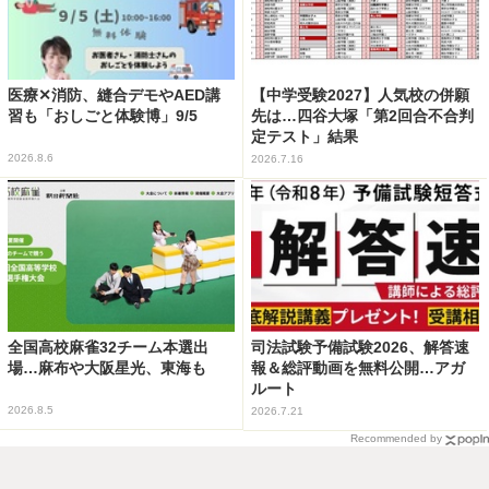
医療✕消防、縫合デモやAED講
【中学受験2027】人気校の併願
習も「おしごと体験博」9/5
先は…四谷大塚「第2回合不合判
定テスト」結果
2026.8.6
2026.7.16
全国高校麻雀32チーム本選出
司法試験予備試験2026、解答速
場…麻布や大阪星光、東海も
報＆総評動画を無料公開…アガ
ルート
2026.8.5
2026.7.21
Recommended by