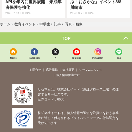
APIを年内に世界展開…未成年
ぶ「おさかな」イベント8/8…
者保護を強化
川崎市
2026.7.31 Fri 13:45
2026.8.7 Fri 10:45
ホーム
›
教育イベント
›
中学生
›
記事
›
写真・画像
TOP
Home
Facebook
X
YouTube
Instagram
line
お問合せ
広告掲載
会社概要
リセマムについて
個人情報保護方針
リセマムは、株式会社イード（東証グロース上場）の運
営するサービスです。
証券コード：6038
株式会社イードは、個人情報の適切な取扱いを行う事業
者に対して付与されるプライバシーマークの付与認定を
受けています。