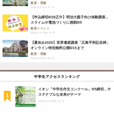
教育・受験
2026.8.9 Sun 21:15
【申込締切8/28正午】明治大親子向け体験講座...
スライムや電池づくりに挑戦9/5
教育イベント
2026.8.10 Mon 0:15
【夏休み2026】世界遺産講座「広島平和記念碑」
オンライン特別無料公開8/15まで
教育・受験
2026.8.9 Sun 20:15
中学生アクセスランキング
イオン「中学生作文コンクール」9/5締切…サ
ステナブルな未来がテーマ
2026.6.24 Wed 16:15