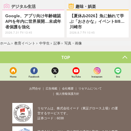
デジタル生活
趣味・娯楽
Google、アプリ向け年齢確認
【夏休み2026】魚に触れて学
APIを年内に世界展開…未成年
ぶ「おさかな」イベント8/8…
者保護を強化
川崎市
2026.7.31 Fri 13:45
2026.8.7 Fri 10:45
ホーム
›
教育イベント
›
中学生
›
記事
›
写真・画像
TOP
Home
Facebook
X
YouTube
Instagram
line
お問合せ
広告掲載
会社概要
リセマムについて
個人情報保護方針
リセマムは、株式会社イード（東証グロース上場）の運
営するサービスです。
証券コード：6038