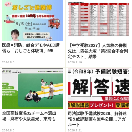
医療✕消防、縫合デモやAED講
【中学受験2027】人気校の併願
習も「おしごと体験博」9/5
先は…四谷大塚「第2回合不合判
定テスト」結果
2026.8.6
2026.7.16
全国高校麻雀32チーム本選出
司法試験予備試験2026、解答速
場…麻布や大阪星光、東海も
報＆総評動画を無料公開…アガ
ルート
2026.8.5
2026.7.21