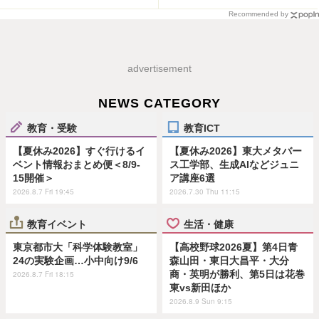
Recommended by
advertisement
NEWS CATEGORY
教育・受験
教育ICT
【夏休み2026】すぐ行けるイ
【夏休み2026】東大メタバー
ベント情報おまとめ便＜8/9-
ス工学部、生成AIなどジュニ
15開催＞
ア講座6選
2026.8.7 Fri 19:45
2026.7.30 Thu 11:15
教育イベント
生活・健康
東京都市大「科学体験教室」
【高校野球2026夏】第4日青
24の実験企画…小中向け9/6
森山田・東日大昌平・大分
商・英明が勝利、第5日は花巻
2026.8.7 Fri 18:15
東vs新田ほか
2026.8.9 Sun 9:15