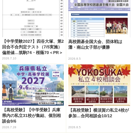
【中学受験2027】四谷大塚、第2
高校囲碁全国大会、団体戦は
回合不合判定テスト（7/5実施）
灘・南山女子部が優勝
偏差値…筑駒74・桜蔭70＜PR＞
2026.7.10
2026.8.5
【高校受験】【中学受験】兵庫
【高校受験】横須賀の私立4校が
県内の私立31校が集結、個別相
参加…合同相談会10/12
談会9/6
2026.7.28
2026.8.5