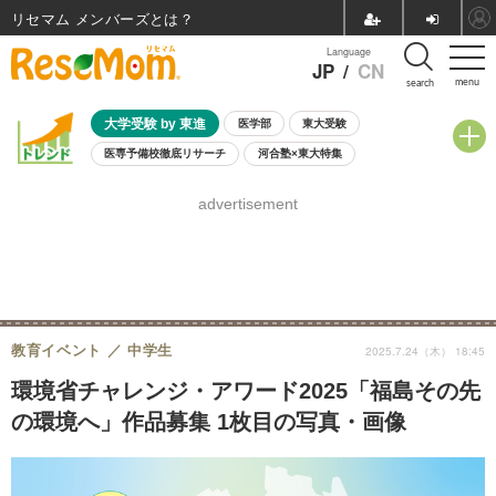
リセマム メンバーズ
Language
JP
/
CN
menu
search
大学受験 by 東進
医学部
東大受験
医専予備校徹底リサーチ
河合塾×東大特集
親子で考える大学選び
高校受験
中学受験
小学校受験
advertisement
共通テスト
夏休み
8月開催学校説明会・相談会
8月開催イベント・WS
全国公立高校 過去問
人気記事
自由研究教材（小学生向け）
自由研究教材（中学生向け）
ランキング
教育イベント
中学生
2025.7.24（木） 18:45
環境省チャレンジ・アワード2025「福島その先
の環境へ」作品募集 1枚目の写真・画像