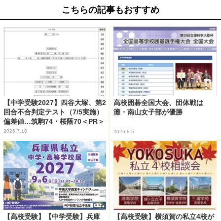
こちらの記事もおすすめ
【中学受験2027】四谷大塚、第2
高校囲碁全国大会、団体戦は
回合不合判定テスト（7/5実施）
灘・南山女子部が優勝
偏差値…筑駒74・桜蔭70＜PR＞
2026.7.10
2026.8.5
【高校受験】【中学受験】兵庫
【高校受験】横須賀の私立4校が