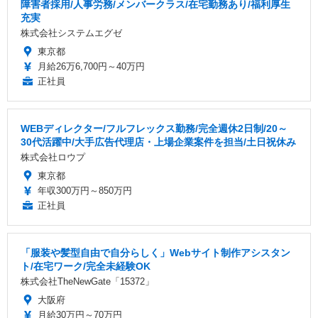
障害者採用/人事労務/メンバークラス/在宅勤務あり/福利厚生
充実
株式会社システムエグゼ
東京都
月給26万6,700円～40万円
正社員
WEBディレクター/フルフレックス勤務/完全週休2日制/20～
30代活躍中/大手広告代理店・上場企業案件を担当/土日祝休み
株式会社ロウプ
東京都
年収300万円～850万円
正社員
「服装や髪型自由で自分らしく」Webサイト制作アシスタン
ト/在宅ワーク/完全未経験OK
株式会社TheNewGate「15372」
大阪府
月給30万円～70万円