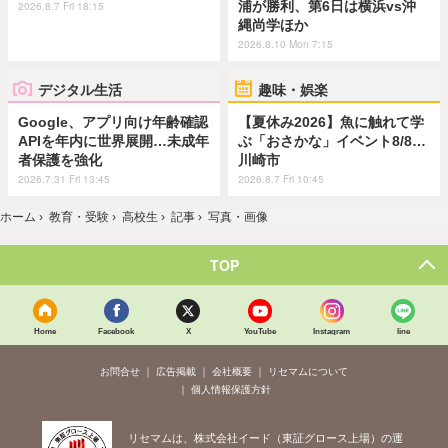
浦が勝利、第6日は横浜vs沖
2026.8.7 Fri 18:15
縄尚学ほか
2026.8.10 Mon 7:15
デジタル生活
趣味・娯楽
Google、アプリ向け年齢確認
【夏休み2026】魚に触れて学
APIを年内に世界展開…未成年
ぶ「おさかな」イベント8/8…
者保護を強化
川崎市
2026.7.31 Fri 13:45
2026.8.7 Fri 10:45
ホーム
›
教育・受験
›
高校生
›
記事
›
写真・画像
TOP
Home
Facebook
X
YouTube
Instagram
line
お問合せ
広告掲載
会社概要
リセマムについて
個人情報保護方針
リセマムは、株式会社イード（東証グロース上場）の運