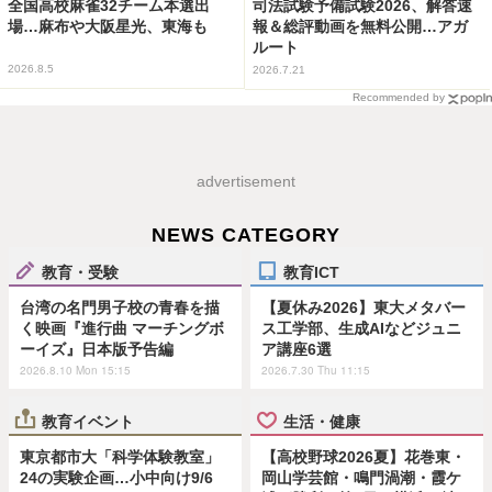
全国高校麻雀32チーム本選出
司法試験予備試験2026、解答速
場…麻布や大阪星光、東海も
報＆総評動画を無料公開…アガ
ルート
2026.8.5
2026.7.21
Recommended by
advertisement
NEWS CATEGORY
教育・受験
教育ICT
台湾の名門男子校の青春を描
【夏休み2026】東大メタバー
く映画『進行曲 マーチングボ
ス工学部、生成AIなどジュニ
ーイズ』日本版予告編
ア講座6選
2026.8.10 Mon 15:15
2026.7.30 Thu 11:15
教育イベント
生活・健康
東京都市大「科学体験教室」
【高校野球2026夏】花巻東・
24の実験企画…小中向け9/6
岡山学芸館・鳴門渦潮・霞ケ