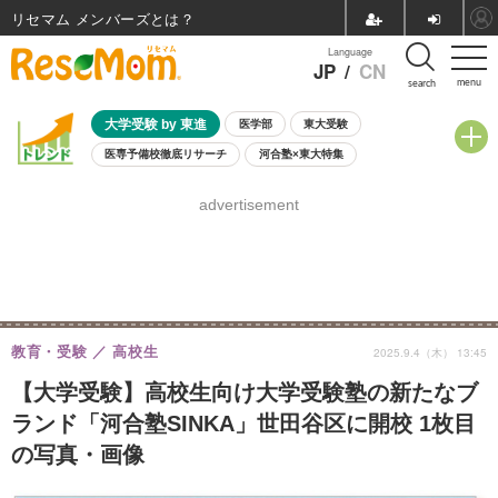
リセマム メンバーズ
Language
JP
/
CN
menu
search
大学受験 by 東進
医学部
東大受験
医専予備校徹底リサーチ
河合塾×東大特集
親子で考える大学選び
高校受験
中学受験
小学校受験
advertisement
共通テスト
夏休み
8月開催学校説明会・相談会
8月開催イベント・WS
全国公立高校 過去問
人気記事
自由研究教材（小学生向け）
自由研究教材（中学生向け）
ランキング
教育・受験
高校生
2025.9.4（木） 13:45
【大学受験】高校生向け大学受験塾の新たなブ
ランド「河合塾SINKA」世田谷区に開校 1枚目
の写真・画像