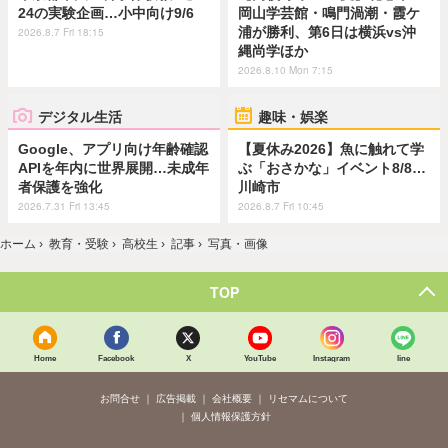
24の実験企画…小中向け9/6
岡山学芸館・鳴門渦潮・霞ケ
浦が勝利、第6日は横浜vs沖
2026.8.7 Fri 18:15
縄尚学ほか
2026.8.10 Mon 7:15
デジタル生活
趣味・娯楽
Google、アプリ向け年齢確認
【夏休み2026】魚に触れて学
APIを年内に世界展開…未成年
ぶ「おさかな」イベント8/8…
者保護を強化
川崎市
2026.7.31 Fri 13:45
2026.8.7 Fri 10:45
ホーム
›
教育・受験
›
高校生
›
記事
›
写真・画像
TOP
Home
Facebook
X
YouTube
Instagram
line
お問合せ
広告掲載
会社概要
リセマムについて
個人情報保護方針