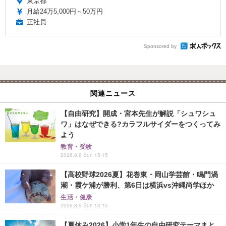
東京都
月給24万5,000円～50万円
正社員
Sponsored by
関連ニュース
【自由研究】開成・宮本先生が解説「シュワシュ
ワ」はなぜできる?カラフルサイダーをつくってみ
よう
教育・受験
2026.8.9 Sun 15:15
【高校野球2026夏】花巻東・岡山学芸館・鳴門渦
潮・霞ケ浦が勝利、第6日は横浜vs沖縄尚学ほか
生活・健康
2026.8.9 Sun 13:15
【夏休み2026】小学1年生の自由研究テーマまと