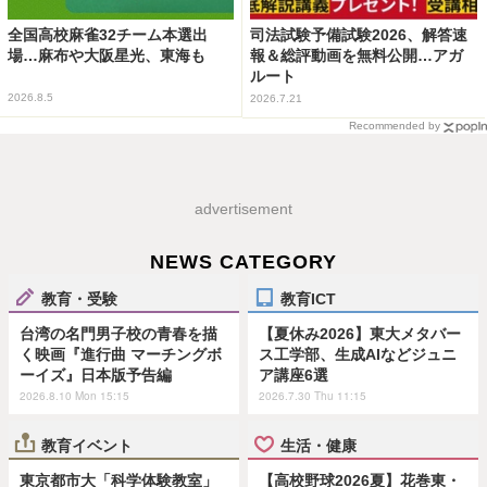
全国高校麻雀32チーム本選出
司法試験予備試験2026、解答速
場…麻布や大阪星光、東海も
報＆総評動画を無料公開…アガ
ルート
2026.8.5
2026.7.21
Recommended by
advertisement
NEWS CATEGORY
教育・受験
教育ICT
台湾の名門男子校の青春を描
【夏休み2026】東大メタバー
く映画『進行曲 マーチングボ
ス工学部、生成AIなどジュニ
ーイズ』日本版予告編
ア講座6選
2026.8.10 Mon 15:15
2026.7.30 Thu 11:15
教育イベント
生活・健康
東京都市大「科学体験教室」
【高校野球2026夏】花巻東・