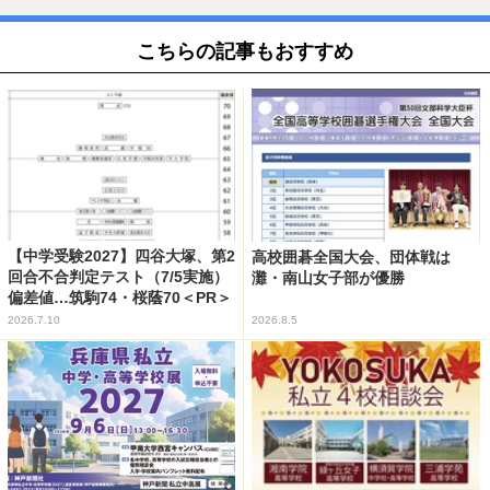
こちらの記事もおすすめ
【中学受験2027】四谷大塚、第2
高校囲碁全国大会、団体戦は
回合不合判定テスト（7/5実施）
灘・南山女子部が優勝
偏差値…筑駒74・桜蔭70＜PR＞
2026.7.10
2026.8.5