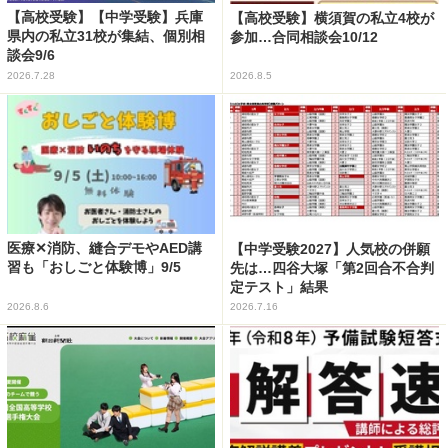
【高校受験】【中学受験】兵庫
【高校受験】横須賀の私立4校が
県内の私立31校が集結、個別相
参加…合同相談会10/12
談会9/6
2026.7.28
2026.8.5
医療✕消防、縫合デモやAED講
【中学受験2027】人気校の併願
習も「おしごと体験博」9/5
先は…四谷大塚「第2回合不合判
定テスト」結果
2026.8.6
2026.7.16