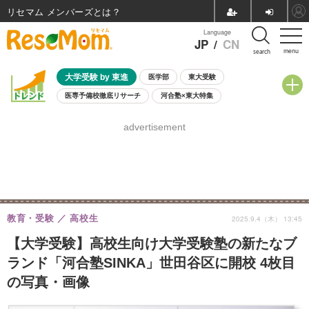
リセマム メンバーズ
Language
JP
/
CN
menu
search
大学受験 by 東進
医学部
東大受験
医専予備校徹底リサーチ
河合塾×東大特集
親子で考える大学選び
高校受験
中学受験
小学校受験
advertisement
共通テスト
夏休み
8月開催学校説明会・相談会
8月開催イベント・WS
全国公立高校 過去問
人気記事
自由研究教材（小学生向け）
自由研究教材（中学生向け）
ランキング
教育・受験
高校生
2025.9.4（木） 13:45
【大学受験】高校生向け大学受験塾の新たなブ
ランド「河合塾SINKA」世田谷区に開校 4枚目
の写真・画像