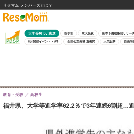
リセマム メンバーズ
大学受験 by 東進
医学部
東大受験
医専予備校徹底リサー
8月開催イベント・WS
全国公立高校 過去問
人気記事
自由研
教育・受験
高校生
福井県、大学等進学率62.2％で3年連続6割超…