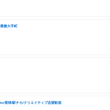
算業務大手町
ator習得/駅チカ/クリエイティブ志望歓迎