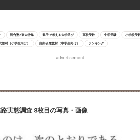
チ
河合塾×東大特集
親子で考える大学選び
高校受験
中学受験
小学校受
究教材（小学生向け）
自由研究教材（中学生向け）
ランキング
advertisement
進路実態調査 8枚目の写真・画像