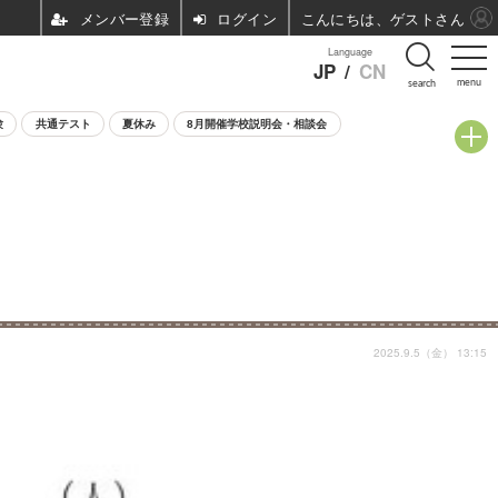
ログイン
こんにちは、ゲストさん
Language
JP
/
CN
menu
search
験
共通テスト
夏休み
8月開催学校説明会・相談会
2025.9.5（金） 13:15