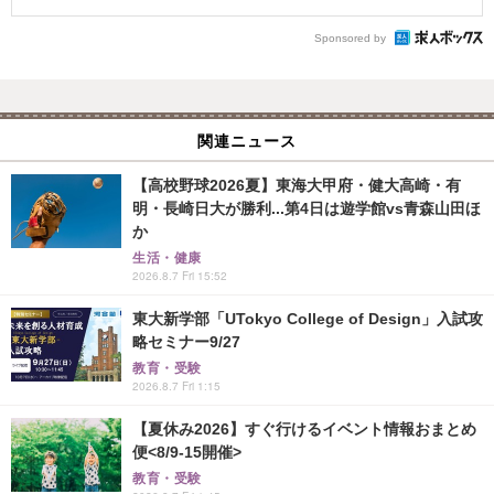
Sponsored by
関連ニュース
【高校野球2026夏】東海大甲府・健大高崎・有
明・長崎日大が勝利...第4日は遊学館vs青森山田ほ
か
生活・健康
2026.8.7 Fri 15:52
東大新学部「UTokyo College of Design」入試攻
略セミナー9/27
教育・受験
2026.8.7 Fri 1:15
【夏休み2026】すぐ行けるイベント情報おまとめ
便<8/9-15開催>
教育・受験