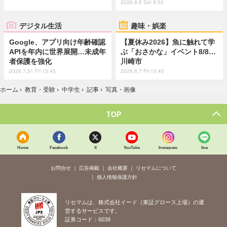
2026.8.8 Sat 9:52
デジタル生活
趣味・娯楽
Google、アプリ向け年齢確認
【夏休み2026】魚に触れて学
APIを年内に世界展開…未成年
ぶ「おさかな」イベント8/8…
者保護を強化
川崎市
2026.7.31 Fri 13:45
2026.8.7 Fri 10:45
ホーム
›
教育・受験
›
中学生
›
記事
›
写真・画像
TOP
Home
Facebook
X
YouTube
Instagram
line
お問合せ
広告掲載
会社概要
リセマムについて
個人情報保護方針
リセマムは、株式会社イード（東証グロース上場）の運
営するサービスです。
証券コード：6038