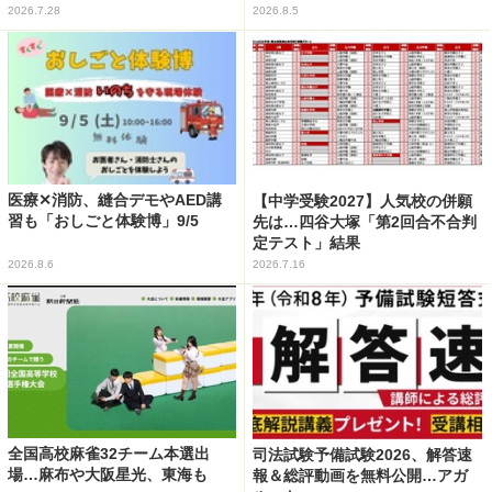
2026.7.28
2026.8.5
医療✕消防、縫合デモやAED講
【中学受験2027】人気校の併願
習も「おしごと体験博」9/5
先は…四谷大塚「第2回合不合判
定テスト」結果
2026.8.6
2026.7.16
全国高校麻雀32チーム本選出
司法試験予備試験2026、解答速
場…麻布や大阪星光、東海も
報＆総評動画を無料公開…アガ