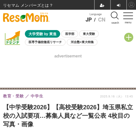
リセマム メンバーズ
Language
JP
/
CN
menu
search
大学受験 by 東進
医学部
東大受験
医専予備校徹底リサーチ
河合塾×東大特集
親子で考える大学選び
高校受験
中学受験
小学校受験
advertisement
共通テスト
夏休み
8月開催学校説明会・相談会
8月開催イベント・WS
全国公立高校 過去問
人気記事
自由研究教材（小学生向け）
自由研究教材（中学生向け）
ランキング
教育・受験
中学生
2025.9.16（火） 13:45
【中学受験2026】【高校受験2026】埼玉県私立
校の入試要項…募集人員など一覧公表 4枚目の
写真・画像