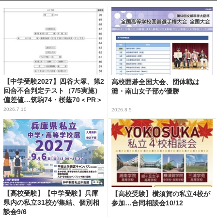
【中学受験2027】四谷大塚、第2
高校囲碁全国大会、団体戦は
回合不合判定テスト（7/5実施）
灘・南山女子部が優勝
偏差値…筑駒74・桜蔭70＜PR＞
2026.7.10
2026.8.5
【高校受験】【中学受験】兵庫
【高校受験】横須賀の私立4校が
県内の私立31校が集結、個別相
参加…合同相談会10/12
談会9/6