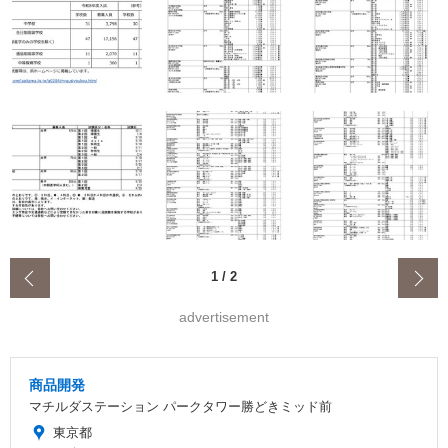
‹
1
/
2
advertisement
商品開発
マチルダステーション パークタワー勝どきミッド前
東京都