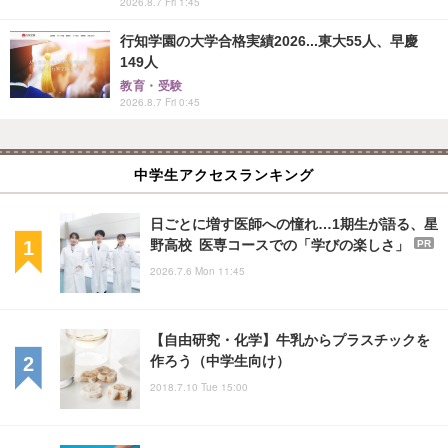
2026.8.7 Fri 1:45
行知学園の大学合格実績2026...東大55人、早慶
149人
教育・受験
2026.8.7 Fri 0:45
中学生アクセスランキング
日ごとに増す医師への憧れ…1期生が語る、星
野高校 医専コースでの「学びの楽しさ」
PR
2026.7.6 Mon 11:45
【自由研究・化学】牛乳からプラスチックを
作ろう（中学生向け）
2018.7.10 Tue 15:00