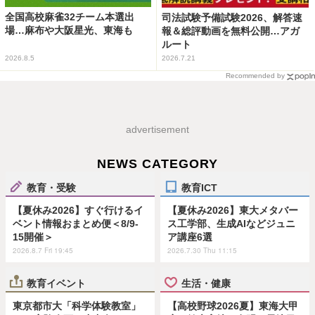
全国高校麻雀32チーム本選出
司法試験予備試験2026、解答速
場…麻布や大阪星光、東海も
報＆総評動画を無料公開…アガ
ルート
2026.8.5
2026.7.21
Recommended by
advertisement
NEWS CATEGORY
教育・受験
教育ICT
【夏休み2026】すぐ行けるイ
【夏休み2026】東大メタバー
ベント情報おまとめ便＜8/9-
ス工学部、生成AIなどジュニ
15開催＞
ア講座6選
2026.8.7 Fri 19:45
2026.7.30 Thu 11:15
教育イベント
生活・健康
東京都市大「科学体験教室」
【高校野球2026夏】東海大甲