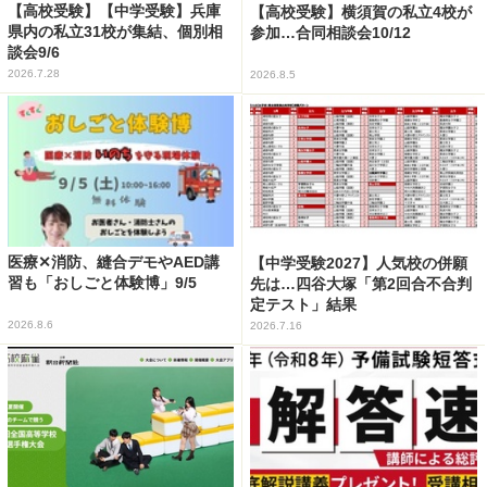
【高校受験】【中学受験】兵庫
【高校受験】横須賀の私立4校が
県内の私立31校が集結、個別相
参加…合同相談会10/12
談会9/6
2026.7.28
2026.8.5
医療✕消防、縫合デモやAED講
【中学受験2027】人気校の併願
習も「おしごと体験博」9/5
先は…四谷大塚「第2回合不合判
定テスト」結果
2026.8.6
2026.7.16