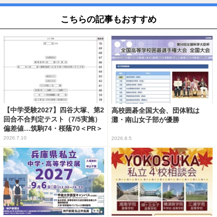
こちらの記事もおすすめ
【中学受験2027】四谷大塚、第2
高校囲碁全国大会、団体戦は
回合不合判定テスト（7/5実施）
灘・南山女子部が優勝
偏差値…筑駒74・桜蔭70＜PR＞
2026.7.10
2026.8.5