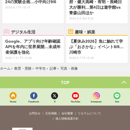
24の実験企画…小中向け9/6
府・健大高崎・有明・長崎日
大が勝利…第4日は遊学館vs
2026.8.7 Fri 18:15
青森山田ほか
2026.8.8 Sat 9:52
デジタル生活
趣味・娯楽
Google、アプリ向け年齢確認
【夏休み2026】魚に触れて学
APIを年内に世界展開…未成年
ぶ「おさかな」イベント8/8…
者保護を強化
川崎市
2026.7.31 Fri 13:45
2026.8.7 Fri 10:45
ホーム
›
教育・受験
›
中学生
›
記事
›
写真・画像
TOP
Home
Facebook
X
YouTube
Instagram
line
お問合せ
広告掲載
会社概要
リセマムについて
個人情報保護方針