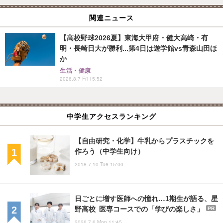
関連ニュース
【高校野球2026夏】東海大甲府・健大高崎・有
明・長崎日大が勝利...第4日は遊学館vs青森山田ほ
か
生活・健康
2026.8.7 Fri 15:52
中学生アクセスランキング
【自由研究・化学】牛乳からプラスチックを
作ろう（中学生向け）
2018.7.10 Tue 15:00
日ごとに増す医師への憧れ…1期生が語る、星
野高校 医専コースでの「学びの楽しさ」
PR
2026.7.6 Mon 11:45