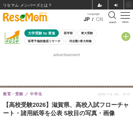
リセマム メンバーズ
Language
JP
/
CN
menu
search
大学受験 by 東進
医学部
東大受験
医専予備校徹底リサーチ
河合塾×東大特集
親子で考える大学選び
高校受験
中学受験
小学校受験
advertisement
共通テスト
夏休み
8月開催学校説明会・相談会
8月開催イベント・WS
全国公立高校 過去問
人気記事
自由研究教材（小学生向け）
自由研究教材（中学生向け）
ランキング
教育・受験
中学生
2025.11.6（木） 19:15
【高校受験2026】滋賀県、高校入試フローチャ
ート・諸用紙等を公表 5枚目の写真・画像