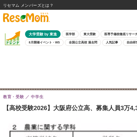
リセマム メンバーズ
大学受験 by 東進
医学部
東大受験
医専予備校徹底リサー
8月開催イベント・WS
全国公立高校 過去問
人気記事
自由研
教育・受験
中学生
【高校受験2026】大阪府公立高、募集人員3万4,