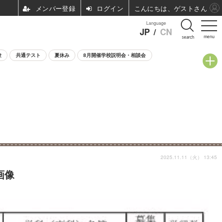
ログイン
こんにちは、ゲストさん
Language
JP
/
CN
menu
search
験
共通テスト
夏休み
8月開催学校説明会・相談会
2025.11.11（火） 13:45
画像