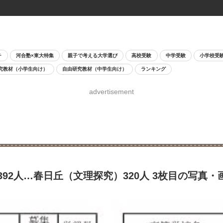
チ
河合塾×東大特集
親子で考える大学選び
高校受験
中学受験
小学校受
究教材（小学生向け）
自由研究教材（中学生向け）
ランキング
advertisement
392人…春日丘（文理探究）320人 3枚目の写真・