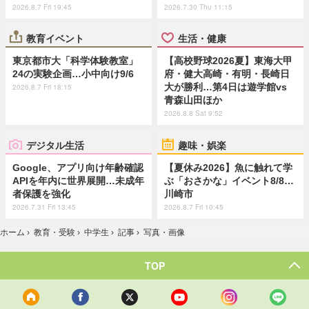
2026.8.7 Fri 19:45
2026.7.30 Thu 11:15
教育イベント
生活・健康
東京都市大「科学体験教室」
【高校野球2026夏】東海大甲
24の実験企画…小中向け9/6
府・健大高崎・有明・長崎日
大が勝利…第4日は遊学館vs
2026.8.7 Fri 18:15
青森山田ほか
2026.8.8 Sat 9:52
デジタル生活
趣味・娯楽
Google、アプリ向け年齢確認
【夏休み2026】魚に触れて学
APIを年内に世界展開…未成年
ぶ「おさかな」イベント8/8…
者保護を強化
川崎市
2026.7.31 Fri 13:45
2026.8.7 Fri 10:45
ホーム
›
教育・受験
›
中学生
›
記事
›
写真・画像
TOP