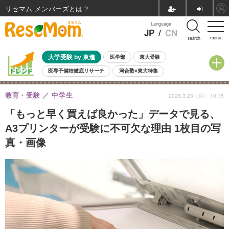
リセマム メンバーズ
Language
JP
/
CN
menu
search
大学受験 by 東進
医学部
東大受験
医専予備校徹底リサーチ
河合塾×東大特集
親子で考える大学選び
高校受験
中学受験
小学校受験
教育・受験
中学生
2026.3.23（月） 10:15
共通テスト
夏休み
8月開催学校説明会・相談会
8月開催イベント・WS
全国公立高校 過去問
人気記事
「もっと早く買えば良かった」データで見る、
自由研究教材（小学生向け）
自由研究教材（中学生向け）
ランキング
A3プリンターが受験に不可欠な理由 1枚目の写
真・画像