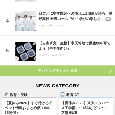
日ごとに増す医師への憧れ…1期生が語る、星
野高校 医専コースでの「学びの楽しさ」
PR
2026.7.6 Mon 11:45
【自由研究・生物】寒天培地で微生物を育て
よう（中学生向け）
2018.7.11 Wed 15:00
ランキングをもっと見る
NEWS CATEGORY
教育・受験
教育ICT
【夏休み2026】すぐ行けるイ
【夏休み2026】東大メタバー
ベント情報おまとめ便＜8/9-
ス工学部、生成AIなどジュニ
15開催＞
ア講座6選