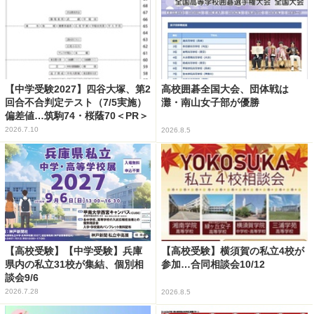
【中学受験2027】四谷大塚、第2
高校囲碁全国大会、団体戦は
回合不合判定テスト（7/5実施）
灘・南山女子部が優勝
偏差値…筑駒74・桜蔭70＜PR＞
2026.7.10
2026.8.5
【高校受験】【中学受験】兵庫
【高校受験】横須賀の私立4校が
県内の私立31校が集結、個別相
参加…合同相談会10/12
談会9/6
2026.7.28
2026.8.5