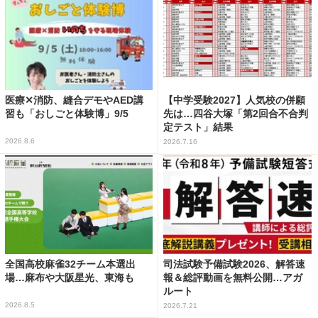
医療✕消防、縫合デモやAED講
【中学受験2027】人気校の併願
習も「おしごと体験博」9/5
先は…四谷大塚「第2回合不合判
定テスト」結果
2026.8.6
2026.7.16
全国高校麻雀32チーム本選出
司法試験予備試験2026、解答速
場…麻布や大阪星光、東海も
報＆総評動画を無料公開…アガ
ルート
2026.8.5
2026.7.21