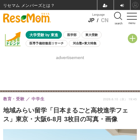
リセマム メンバーズ
Language
JP
/
CN
menu
search
大学受験 by 東進
医学部
東大受験
医専予備校徹底リサーチ
河合塾×東大特集
親子で考える大学選び
高校受験
中学受験
小学校受験
advertisement
共通テスト
夏休み
8月開催学校説明会・相談会
8月開催イベント・WS
全国公立高校 過去問
人気記事
自由研究教材（小学生向け）
自由研究教材（中学生向け）
ランキング
教育・受験
中学生
2026.6.10（水） 19:45
地域みらい留学「日本まるごと高校進学フェ
ス」東京・大阪6-8月 3枚目の写真・画像