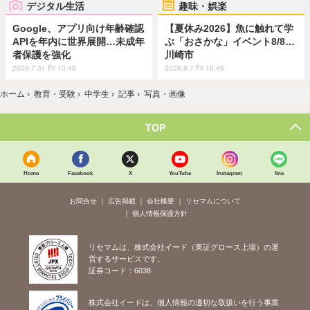
デジタル生活
趣味・娯楽
Google、アプリ向け年齢確認
【夏休み2026】魚に触れて学
APIを年内に世界展開…未成年
ぶ「おさかな」イベント8/8…
者保護を強化
川崎市
2026.7.31 Fri 13:45
2026.8.7 Fri 10:45
ホーム
›
教育・受験
›
中学生
›
記事
›
写真・画像
TOP
Home
Facebook
X
YouTube
Instagram
line
お問合せ
広告掲載
会社概要
リセマムについて
個人情報保護方針
リセマムは、株式会社イード（東証グロース上場）の運
営するサービスです。
証券コード：6038
株式会社イードは、個人情報の適切な取扱いを行う事業