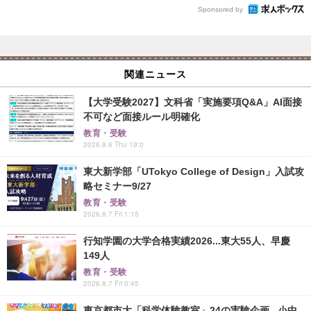
Sponsored by
関連ニュース
【大学受験2027】文科省「実施要項Q&A」AI面接
不可など面接ルール明確化
教育・受験
2026.8.6 Thu 19:0
東大新学部「UTokyo College of Design」入試攻
略セミナー9/27
教育・受験
2026.8.7 Fri 1:15
行知学園の大学合格実績2026...東大55人、早慶
149人
教育・受験
2026.8.7 Fri 0:45
東京都市大「科学体験教室」24の実験企画...小中