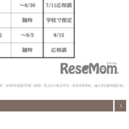
県「令和8年度第2学期（後期）受入れの私立中学・高等学校等転・編入学試験実施計画」