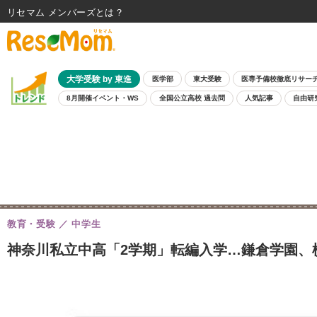
リセマム メンバーズ
大学受験 by 東進
医学部
東大受験
医専予備校徹底リサー
8月開催イベント・WS
全国公立高校 過去問
人気記事
自由研
教育・受験
中学生
神奈川私立中高「2学期」転編入学…鎌倉学園、横