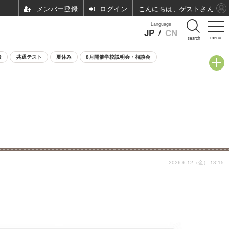
ログイン
こんにちは、ゲストさん
Language
JP
/
CN
menu
search
験
共通テスト
夏休み
8月開催学校説明会・相談会
2026.6.12（金） 13:15