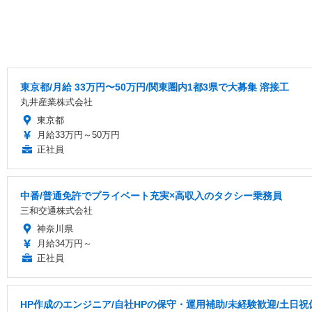
東京都/月給 33万円〜50万円/関東圏内1都3県で大募集 溶接工
丸井産業株式会社
東京都
月給33万円～50万円
正社員
中番/普通免許でプライベート充実×高収入のタクシー乗務員
三和交通株式会社
神奈川県
月給34万円～
正社員
HP作成のエンジニア/自社HPの保守・運用補助/未経験歓迎/土日