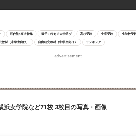
チ
河合塾×東大特集
親子で考える大学選び
高校受験
中学受験
小学校受
究教材（小学生向け）
自由研究教材（中学生向け）
ランキング
advertisement
浜女学院など71校 3枚目の写真・画像