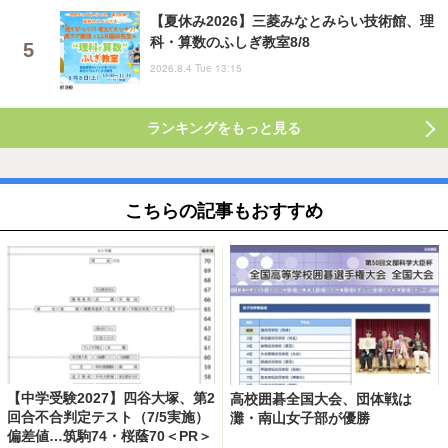
【夏休み2026】三菱みなとみらい技術館、理
科・算数のふしぎ教室8/8
2026.8.4 Tue 13:15
ランキングをもっと見る
こちらの記事もおすすめ
【中学受験2027】四谷大塚、第2
高校囲碁全国大会、団体戦は
回合不合判定テスト（7/5実施）
灘・南山女子部が優勝
偏差値…筑駒74・桜蔭70＜PR＞