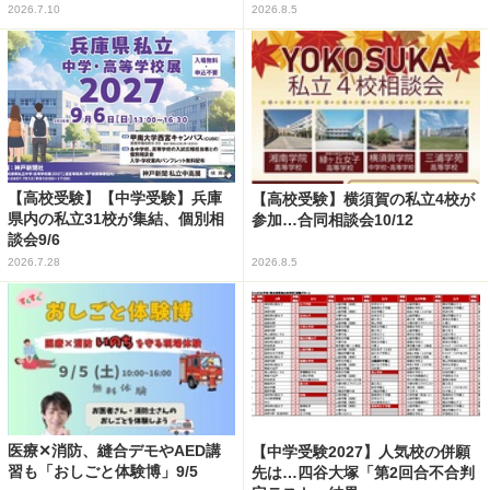
2026.7.10
2026.8.5
【高校受験】【中学受験】兵庫
【高校受験】横須賀の私立4校が
県内の私立31校が集結、個別相
参加…合同相談会10/12
談会9/6
2026.7.28
2026.8.5
医療✕消防、縫合デモやAED講
【中学受験2027】人気校の併願
習も「おしごと体験博」9/5
先は…四谷大塚「第2回合不合判