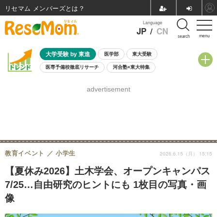
リセマム メンバーズ
Language
JP
/
CN
menu
search
大学受験 by 東進
医学部
東大受験
医専予備校徹底リサーチ
河合塾×東大特集
親子で考える大学選び
高校受験
中学受験
小学校受験
advertisement
共通テスト
夏休み
8月開催学校説明会・相談会
8月開催イベント・WS
全国公立高校 過去問
人気記事
自由研究教材（小学生向け）
自由研究教材（中学生向け）
ランキング
教育イベント
小学生
2026.6.15（月） 15:15
【夏休み2026】土木学会、オープンキャンパス
7/25…自由研究のヒントにも 1枚目の写真・画
像