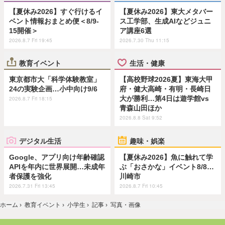
【夏休み2026】すぐ行けるイ
【夏休み2026】東大メタバー
ベント情報おまとめ便＜8/9-
ス工学部、生成AIなどジュニ
15開催＞
ア講座6選
2026.8.7 Fri 19:45
2026.7.30 Thu 11:15
教育イベント
生活・健康
東京都市大「科学体験教室」
【高校野球2026夏】東海大甲
24の実験企画…小中向け9/6
府・健大高崎・有明・長崎日
大が勝利…第4日は遊学館vs
2026.8.7 Fri 18:15
青森山田ほか
2026.8.8 Sat 9:52
デジタル生活
趣味・娯楽
Google、アプリ向け年齢確認
【夏休み2026】魚に触れて学
APIを年内に世界展開…未成年
ぶ「おさかな」イベント8/8…
者保護を強化
川崎市
2026.7.31 Fri 13:45
2026.8.7 Fri 10:45
ホーム
›
教育イベント
›
小学生
›
記事
›
写真・画像