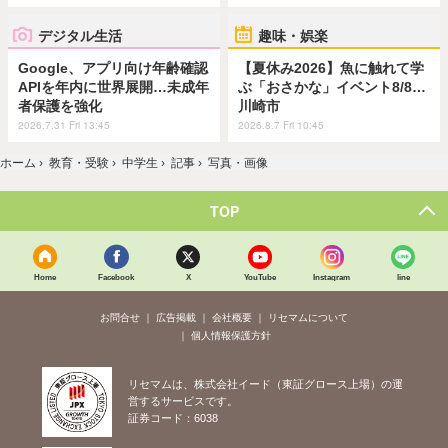
デジタル生活
趣味・娯楽
Google、アプリ向け年齢確認
【夏休み2026】魚に触れて学
APIを年内に世界展開…未成年
ぶ「おさかな」イベント8/8…
者保護を強化
川崎市
2026.7.31 Fri 13:45
2026.8.7 Fri 10:45
ホーム
›
教育・受験
›
中学生
›
記事
›
写真・画像
TOP
Home
Facebook
X
YouTube
Instagram
line
お問合せ
広告掲載
会社概要
リセマムについて
個人情報保護方針
リセマムは、株式会社イード（東証グロース上場）の運
営するサービスです。
証券コード：6038