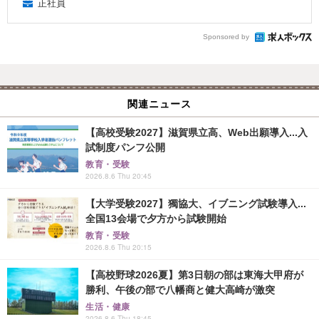
正社員
Sponsored by
関連ニュース
【高校受験2027】滋賀県立高、Web出願導入...入
試制度パンフ公開
教育・受験
2026.8.6 Thu 20:45
【大学受験2027】獨協大、イブニング試験導入...
全国13会場で夕方から試験開始
教育・受験
2026.8.6 Thu 20:15
【高校野球2026夏】第3日朝の部は東海大甲府が
勝利、午後の部で八幡商と健大高崎が激突
生活・健康
2026.8.6 Thu 18:45