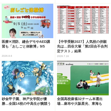
医療✕消防、縫合デモやAED講
【中学受験2027】人気校の併願
習も「おしごと体験博」9/5
先は…四谷大塚「第2回合不合判
定テスト」結果
2026.8.6
2026.7.16
砂金甲子園、神戸女学院が優
全国高校麻雀32チーム本選出
勝…全国14校の中高生が腕競う
場…麻布や大阪星光、東海も