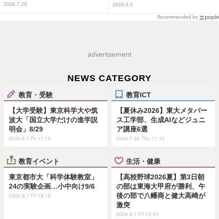
2026.7.29
2026.8.5
Recommended by
advertisement
NEWS CATEGORY
教育・受験
教育ICT
【大学受験】東京科学大や筑
【夏休み2026】東大メタバー
波大「国立大学だけの進学説
ス工学部、生成AIなどジュニ
明会」8/29
ア講座6選
2026.8.7 Fri 17:15
2026.7.30 Thu 11:15
教育イベント
生活・健康
東京都市大「科学体験教室」
【高校野球2026夏】第3日朝
24の実験企画…小中向け9/6
の部は東海大甲府が勝利、午
後の部で八幡商と健大高崎が
2026.8.7 Fri 18:15
激突
2026.8.7 Fri 12:45