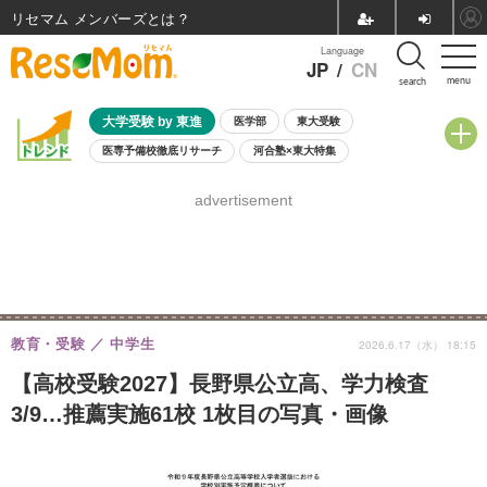
リセマム メンバーズ
Language
JP
/
CN
menu
search
大学受験 by 東進
医学部
東大受験
医専予備校徹底リサーチ
河合塾×東大特集
親子で考える大学選び
高校受験
中学受験
小学校受験
advertisement
共通テスト
夏休み
8月開催学校説明会・相談会
8月開催イベント・WS
全国公立高校 過去問
人気記事
自由研究教材（小学生向け）
自由研究教材（中学生向け）
ランキング
教育・受験
中学生
2026.6.17（水） 18:15
【高校受験2027】長野県公立高、学力検査
3/9…推薦実施61校 1枚目の写真・画像