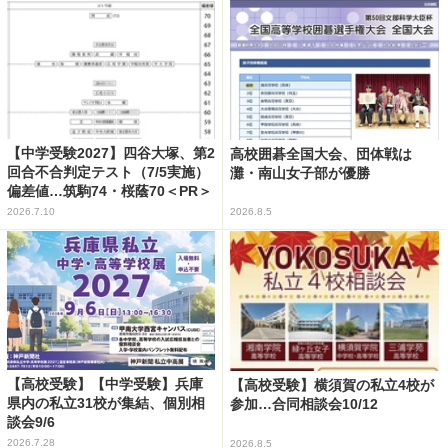
【中学受験2027】四谷大塚、第2
高校囲碁全国大会、団体戦は
回合不合判定テスト（7/5実施）
灘・南山女子部が優勝
偏差値…筑駒74・桜蔭70＜PR＞
2026.7.10
2026.8.5
【高校受験】【中学受験】兵庫
【高校受験】横須賀の私立4校が
県内の私立31校が集結、個別相
参加…合同相談会10/12
談会9/6
2026.7.28
2026.8.5