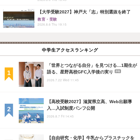
【大学受験2027】神戸大「志」特別選抜を終了
教育・受験
2026.8.6 Thu 19:15
中学生アクセスランキング
「世界とつながる自分」を見つける…1期生が
語る、星野高校GFC入学後の実り
PR
2026.7.22 Wed 11:45
【高校受験2027】滋賀県立高、Web出願導
入…入試制度パンフ公開
2026.8.7 Fri 14:45
【自由研究・化学】牛乳からプラスチックを