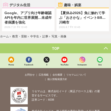
デジタル生活
趣味・娯楽
Google、アプリ向け年齢確認
【夏休み2026】魚に触れて学
APIを年内に世界展開…未成年
ぶ「おさかな」イベント8/8…
者保護を強化
川崎市
2026.7.31 Fri 13:45
2026.8.7 Fri 10:45
ホーム
›
教育・受験
›
中学生
›
記事
›
写真・画像
TOP
Home
Facebook
X
YouTube
Instagram
line
お問合せ
広告掲載
会社概要
リセマムについて
個人情報保護方針
リセマムは、株式会社イード（東証グロース上場）の運
営するサービスです。
証券コード：6038