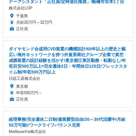
ナーアシスタント「正社員/定時退社推奨」/船橋市宮本1丁目
株式会社LOP
千葉県
月給26万円～32万円
正社員
ダイヤモンド合成用CVD装置の機構設計/60年以上の歴史と幅
広い海外ネットワークを持つ外資系商社グループ企業で真空
成膜装置の設計経験を活かす/東京都江東区勤務・転勤なし/年
収目安500万以上×完全週休2日・年間休日125日/フレックスタ
イム制/年収500万円以上
日総工産株式会社
東京都
年収500万円～
正社員
経理事務/完全週休二日制/服装髪型自由/20～30代活躍中/月給
50万可能!/ワークライフバランス充実
MeilleureVie株式会社