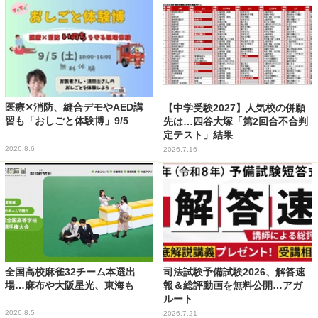
医療✕消防、縫合デモやAED講
【中学受験2027】人気校の併願
習も「おしごと体験博」9/5
先は…四谷大塚「第2回合不合判
定テスト」結果
2026.8.6
2026.7.16
全国高校麻雀32チーム本選出
司法試験予備試験2026、解答速
場…麻布や大阪星光、東海も
報＆総評動画を無料公開…アガ
ルート
2026.8.5
2026.7.21