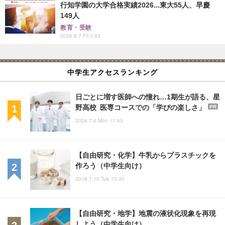
行知学園の大学合格実績2026...東大55人、早慶
149人
教育・受験
2026.8.7 Fri 0:45
中学生アクセスランキング
日ごとに増す医師への憧れ…1期生が語る、星
野高校 医専コースでの「学びの楽しさ」
PR
2026.7.6 Mon 11:45
【自由研究・化学】牛乳からプラスチックを
作ろう（中学生向け）
2018.7.10 Tue 15:00
【自由研究・地学】地震の液状化現象を再現
しよう（中学生向け）