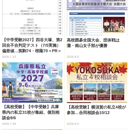
【中学受験2027】四谷大塚、第2
高校囲碁全国大会、団体戦は
回合不合判定テスト（7/5実施）
灘・南山女子部が優勝
偏差値…筑駒74・桜蔭70＜PR＞
2026.7.10
2026.8.5
【高校受験】【中学受験】兵庫
【高校受験】横須賀の私立4校が
県内の私立31校が集結、個別相
参加…合同相談会10/12
談会9/6
2026.7.28
2026.8.5