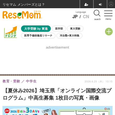
リセマム メンバーズ
Language
JP
/
CN
menu
search
大学受験 by 東進
医学部
東大受験
医専予備校徹底リサーチ
河合塾×東大特集
親子で考える大学選び
高校受験
中学受験
小学校受験
advertisement
共通テスト
夏休み
8月開催学校説明会・相談会
8月開催イベント・WS
全国公立高校 過去問
人気記事
自由研究教材（小学生向け）
自由研究教材（中学生向け）
ランキング
教育・受験
中学生
2026.6.25（木） 13:15
【夏休み2026】埼玉県「オンライン国際交流プ
ログラム」中高生募集 1枚目の写真・画像