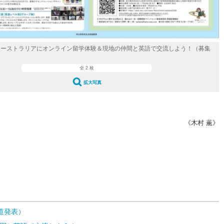
s オーストラリアにオンライン留学体験＆現地の仲間と英語で交流しよう！（募集
全 2 枚
拡大写真
《木村 薫》
道発表）