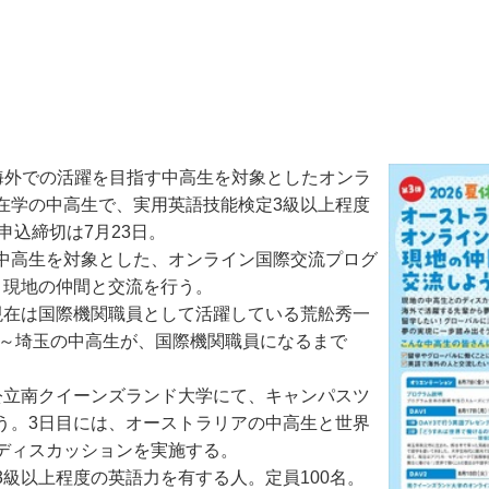
や海外での活躍を目指す中高生を対象としたオンラ
在学の中高生で、実用英語技能検定3級以上程度
申込締切は7月23日。
中高生を対象とした、オンライン国際交流プログ
、現地の仲間と交流を行う。
在は国際機関職員として活躍している荒舩秀一
 ～埼玉の中高生が、国際機関職員になるまで
立南クイーンズランド大学にて、キャンパスツ
う。3日目には、オーストラリアの中高生と世界
ディスカッションを実施する。
級以上程度の英語力を有する人。定員100名。