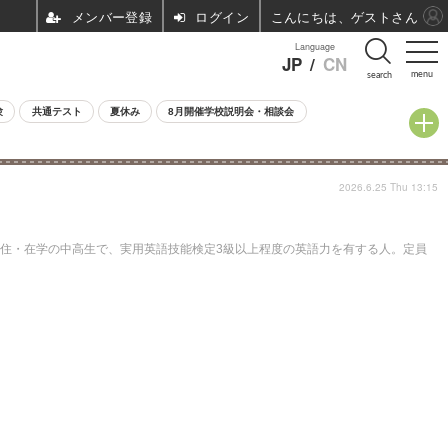
ログイン
こんにちは、ゲストさん
Language
JP
/
CN
menu
search
験
共通テスト
夏休み
8月開催学校説明会・相談会
2026.6.25 Thu 13:15
在住・在学の中高生で、実用英語技能検定3級以上程度の英語力を有する人。定員