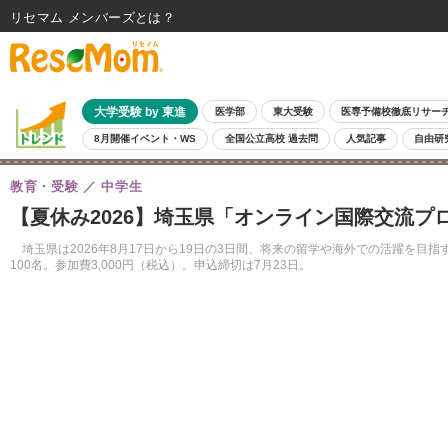
リセマム メンバーズ
大学受験 by 東進
医学部
東大受験
医専予備校徹底リサー
8月開催イベント・WS
全国公立高校 過去問
人気記事
自由研
教育・受験
中学生
【夏休み2026】埼玉県「オンライン国際交流プ
埼玉県は2026年8月17日から19日の3日間、将来の留学や海外での活躍を
100名。参加費3,000円（税込）。申込締切は7月23日。