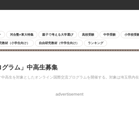
チ
河合塾×東大特集
親子で考える大学選び
高校受験
中学受験
小学校受
究教材（小学生向け）
自由研究教材（中学生向け）
ランキング
ログラム」中高生募集
目指す中高生を対象としたオンライン国際交流プログラムを開催する。対象は埼玉県内
advertisement